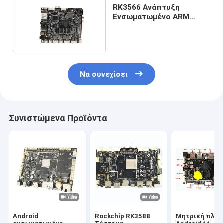
RK3566 Ανάπτυξη
Ενσωματωμένο ARM
Board με WIFI BT LAN 4G
POE UART USB
Να συνεχίσει
Συνιστώμενα Προϊόντα
Android
Rockchip RK3588
Μητρική πλακ