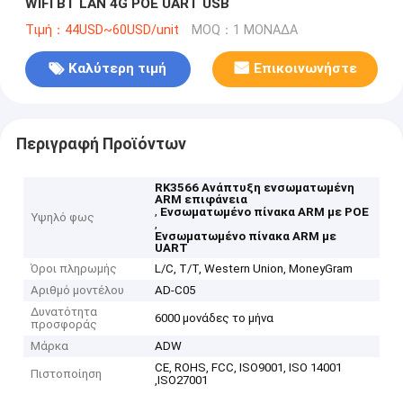
WIFI BT LAN 4G POE UART USB
Τιμή：44USD~60USD/unit
MOQ：1 ΜΟΝΑΔΑ
Καλύτερη τιμή
Επικοινωνήστε
Περιγραφή Προϊόντων
RK3566 Ανάπτυξη ενσωματωμένη
ARM επιφάνεια
,
Ενσωματωμένο πίνακα ARM με POE
Υψηλό φως
,
Ενσωματωμένο πίνακα ARM με
UART
Όροι πληρωμής
L/C, T/T, Western Union, MoneyGram
Αριθμό μοντέλου
AD-C05
Δυνατότητα
6000 μονάδες το μήνα
προσφοράς
Μάρκα
ADW
CE, ROHS, FCC, ISO9001, ISO 14001
Πιστοποίηση
,ISO27001