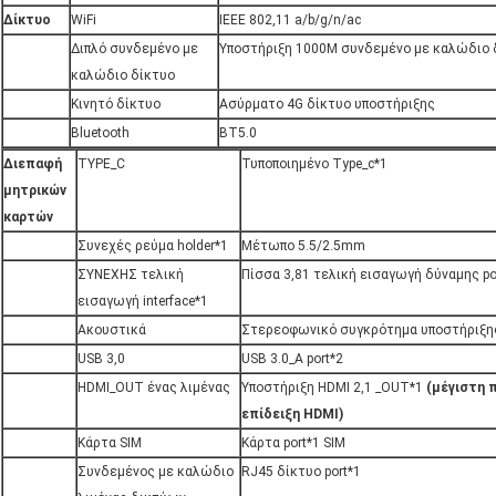
Δίκτυο
WiFi
IEEE 802,11 a/b/g/n/ac
Διπλό συνδεμένο με
Υποστήριξη 1000M συνδεμένο με καλώδιο δ
καλώδιο δίκτυο
Κινητό δίκτυο
Ασύρματο 4G δίκτυο υποστήριξης
Bluetooth
BT5.0
Διεπαφή
TYPE_C
Τυποποιημένο Type_c*1
μητρικών
καρτών
Συνεχές ρεύμα holder*1
Μέτωπο 5.5/2.5mm
ΣΥΝΕΧΗΣ τελική
Πίσσα 3,81 τελική εισαγωγή δύναμης po
εισαγωγή interface*1
Ακουστικά
Στερεοφωνικό συγκρότημα υποστήριξης
USB 3,0
USB 3.0_A port*2
HDMI_OUT ένας λιμένας
Υποστήριξη HDMI 2,1 _OUT*1
(μέγιστη 
επίδειξη HDMI)
Κάρτα SIM
Κάρτα port*1 SIM
Συνδεμένος με καλώδιο
RJ45 δίκτυο port*1