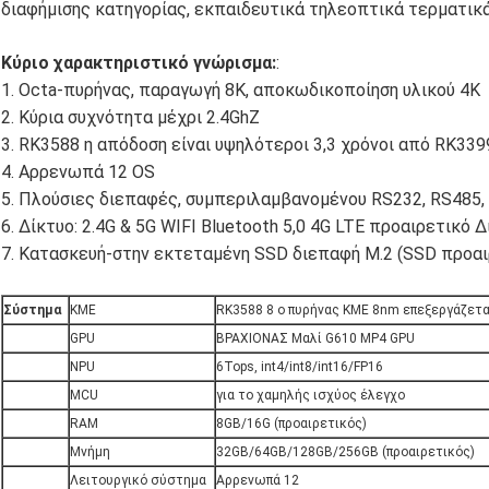
διαφήμισης κατηγορίας, εκπαιδευτικά τηλεοπτικά τερματικά
Κύριο χαρακτηριστικό γνώρισμα:
:
1. Octa-πυρήνας, παραγωγή 8K, αποκωδικοποίηση υλικού 4K
2. Κύρια συχνότητα μέχρι 2.4GhZ
3. RK3588 η απόδοση είναι υψηλότεροι 3,3 χρόνοι από RK339
4. Αρρενωπά 12 OS
5. Πλούσιες διεπαφές, συμπεριλαμβανομένου RS232, RS485, US
6. Δίκτυο: 2.4G & 5G WIFI Bluetooth 5,0 4G LTE προαιρετικό Δ
7. Κατασκευή-στην εκτεταμένη SSD διεπαφή M.2 (SSD προαι
Σύστημα
ΚΜΕ
RK3588 8 ο πυρήνας ΚΜΕ 8nm επεξεργάζεται
GPU
ΒΡΑΧΙΟΝΑΣ Μαλί G610 MP4 GPU
NPU
6Tops, int4/int8/int16/FP16
MCU
για το χαμηλής ισχύος έλεγχο
RAM
8GB/16G (προαιρετικός)
Μνήμη
32GB/64GB/128GB/256GB (προαιρετικός)
Λειτουργικό σύστημα
Αρρενωπά 12