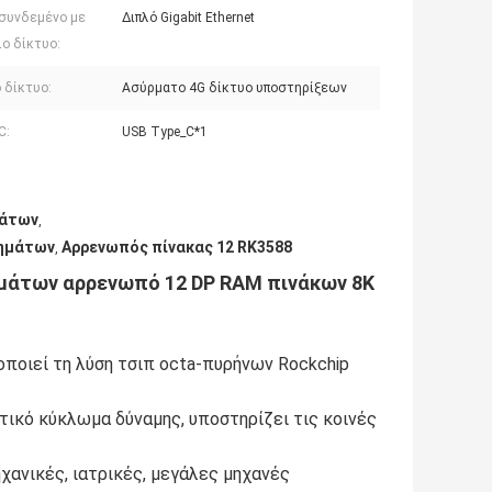
 συνδεμένο με
Διπλό Gigabit Ethernet
ο δίκτυο:
 δίκτυο:
Ασύρματο 4G δίκτυο υποστηρίξεων
C:
USB Type_C*1
μάτων
,
τημάτων
Αρρενωπός πίνακας 12 RK3588
,
ημάτων αρρενωπό 12 DP RAM πινάκων 8K
οποιεί τη λύση τσιπ octa-πυρήνων Rockchip
τικό κύκλωμα δύναμης, υποστηρίζει τις κοινές
ηχανικές, ιατρικές, μεγάλες μηχανές