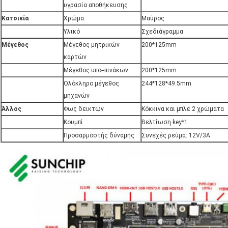
υγρασία αποθήκευσης
Κατοικία
Χρώμα
Μαύρος
Υλικό
Σχεδιάγραμμα
Μέγεθος
Μέγεθος μητρικών
200*125mm
καρτών
Μέγεθος υπο--πινάκων
200*125mm
Ολόκληρο μέγεθος
244*128*49.5mm
μηχανών
Άλλος
Φως δεικτών
Κόκκινα και μπλε 2 χρώματα
Κουμπί
Βελτίωση key*1
Προσαρμοστής δύναμης
Συνεχές ρεύμα: 12V/3A