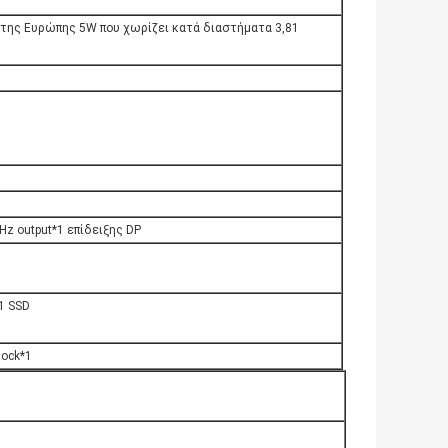
 της Ευρώπης 5W που χωρίζει κατά διαστήματα 3,81
z output*1 επίδειξης DP
1 SSD
lock*1