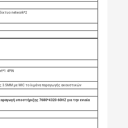
ίκτυο network*2
rt*1 4PIN
 3.5MM με MIC το λιμένα παραγωγής ακουστικών
παραγωγή υποστήριξης 7680*4320 60HZ για την ενιαία