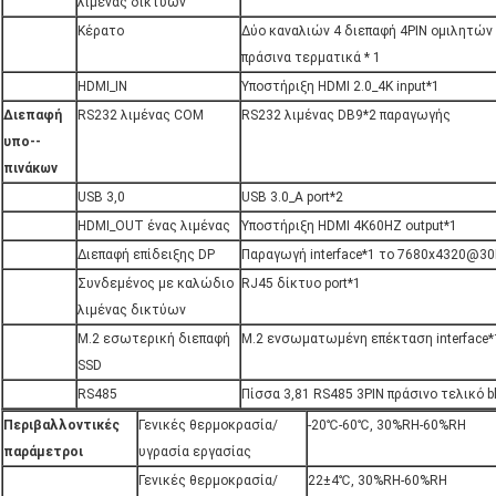
λιμένας δικτύων
Κέρατο
Δύο καναλιών 4 διεπαφή 4PIN ομιλητών
πράσινα τερματικά * 1
HDMI_IN
Υποστήριξη HDMI 2.0_4K input*1
Διεπαφή
RS232 λιμένας COM
RS232 λιμένας DB9*2 παραγωγής
υπο--
πινάκων
USB 3,0
USB 3.0_A port*2
HDMI_OUT ένας λιμένας
Υποστήριξη HDMI 4K60HZ output*1
Διεπαφή επίδειξης DP
Παραγωγή interface*1 το 7680x4320@30H
Συνδεμένος με καλώδιο
RJ45 δίκτυο port*1
λιμένας δικτύων
M.2 εσωτερική διεπαφή
M.2 ενσωματωμένη επέκταση interface*
SSD
RS485
Πίσσα 3,81 RS485 3PIN πράσινο τελικό b
Περιβαλλοντικές
Γενικές θερμοκρασία/
-20℃-60℃, 30%RH-60%RH
παράμετροι
υγρασία εργασίας
Γενικές θερμοκρασία/
22±4℃, 30%RH-60%RH