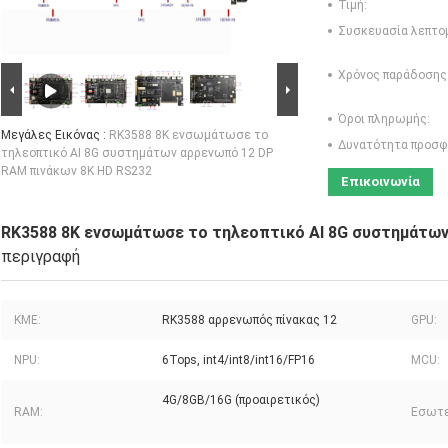
Τιμή:
Συσκευασία λεπτο
Χρόνος παράδοσης
Όροι πληρωμής:
Μεγάλες Εικόνας :
RK3588 8K ενσωμάτωσε το
Δυνατότητα προσφ
τηλεοπτικό AI 8G συστημάτων αρρενωπό 12 DP
RAM πινάκων 8K HD RS232
Επικοινωνία
RK3588 8K ενσωμάτωσε το τηλεοπτικό AI 8G συστημάτων
περιγραφή
ΚΜΕ:
RK3588 αρρενωπός πίνακας 12
GPU:
NPU:
6Tops, int4/int8/int16/FP16
MCU:
4G/8GB/16G (προαιρετικός)
RAM:
Εσωτε