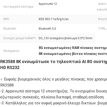
Αρρενωπά 12
Διπλό
Λειτουργικό σύστημα:
καλώδι
WIFI:
IEEE 802.11a/b/g/n/ac
Κινητό
Bluetooth:
Bluetooth 5,0
TYPE_
Συνεχές ρεύμα holder*1:
DC_12V εισαγμένο βούλωμα 5.5*2.5mm
8G ενσωματωμένος RAM πίνακας συστη
Επισημαίνω:
8K ενσωματωμένος βίντεο πίνακας συσ
RK3588 8K ενσωμάτωσε το τηλεοπτικό AI 8G συστ
HD RS232
Ευφυής βιομηχανικός όλος ο μεγάλος πίνακας, που χρησιμ
-1.
RK3588.
-2. Αρρενωπό σύστημα 12 υποστήριξης. Το ενισχυμένο διοικη
εξωτερικές συσκευές, πλούσια διεπαφή, σταθερή απόδοση.
-3. Κατάλληλος για τον ευφυή μακρινό έλεγχο δικτύων: βιομ