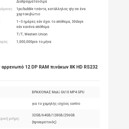
Διαπραγματεύσιμα
μέρειες:
1pc/bubble τσάντα, κατάλληλος qty σε ένα
χαρτοκιβώτιο
:
1~3 ημέρες εάν έχει το απόθεμα, 30days
εάν κανένα απόθεμα
T/T, Western Union
οράς:
1,000,000pcs το μήνα
 αρρενωπό 12 DP RAM πινάκων 8K HD RS232
ΒΡΑΧΙΟΝΑΣ Μαλί G610 MP4 GPU
για το χαμηλής ισχύος contro
32GB/64GB/128GB/256GB
ρική μνήμη:
(προαιρετικός)