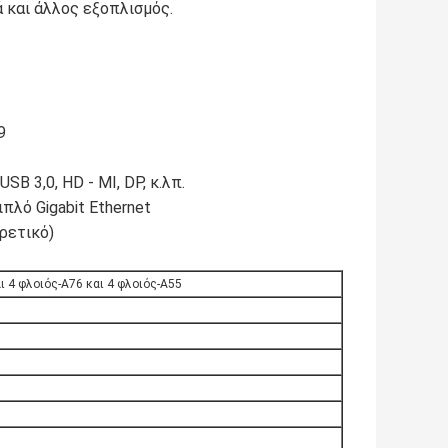
 και άλλος εξοπλισμός.
9
B 3,0, HD - MI, DP, κ.λπ.
ιπλό Gigabit Ethernet
ρετικό)
 4 φλοιός-A76 και 4 φλοιός-A55