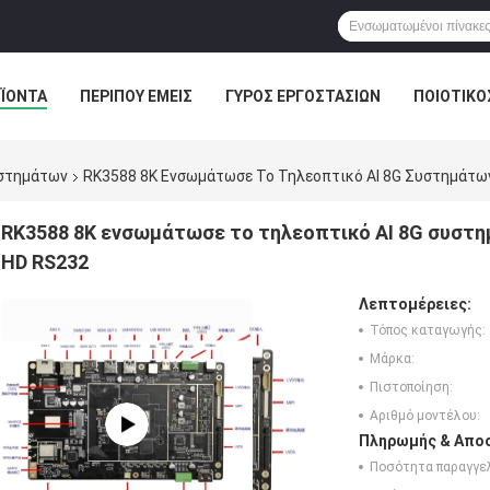
ΪΌΝΤΑ
ΠΕΡΊΠΟΥ ΕΜΕΊΣ
ΓΎΡΟΣ ΕΡΓΟΣΤΑΣΊΩΝ
ΠΟΙΟΤΙΚΌ
ΣΤΟΆ
στημάτων
RK3588 8K Ενσωμάτωσε Το Τηλεοπτικό AI 8G Συστημάτω
RK3588 8K ενσωμάτωσε το τηλεοπτικό AI 8G συστ
HD RS232
Λεπτομέρειες:
Τόπος καταγωγής:
Μάρκα:
Πιστοποίηση:
Αριθμό μοντέλου:
Πληρωμής & Αποσ
Ποσότητα παραγγελ