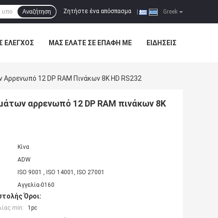
Ζητήστε ένα απόσπασμα
Αναζήτηση
|
Greek
Σ ΈΛΕΓΧΟΣ
ΜΑΣ ΕΛΆΤΕ ΣΕ ΕΠΑΦΉ ΜΕ
ΕΙΔΉΣΕΙΣ
ν Αρρενωπό 12 DP RAM Πινάκων 8K HD RS232
ημάτων αρρενωπό 12 DP RAM πινάκων 8K
Κίνα
ADW
ISO 9001 , ISO 14001, ISO 27001
Αγγελία-0160
τολής Όροι:
ίας min:
1pc