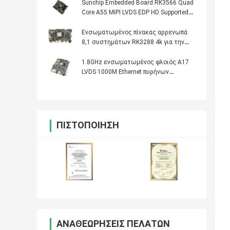
Sunchip Embedded Board RK3566 Quad
Core A55 MIPI LVDS EDP HD Supported
For Kiosk Menu
Ενσωματωμένος πίνακας αρρενωπά
8,1 συστημάτων RK3288 4k για την
επίδειξη διαφημίσεων
1.8GHz ενσωματωμένος φλοιός A17
LVDS 1000M Ethernet πυρήνων
τετραγώνων πινάκων συστημάτων
από Sunchip
ΠΙΣΤΟΠΟΊΗΣΗ
ΑΝΑΘΕΩΡΉΣΕΙΣ ΠΕΛΑΤΏΝ