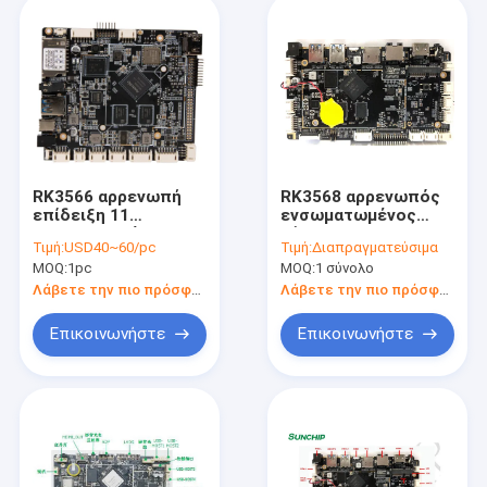
RK3566 αρρενωπή
RK3568 αρρενωπός
επίδειξη 11
ενσωματωμένος
ενσωματωμένη
πίνακας UART 4G
Τιμή:
USD40~60/pc
Τιμή:
Διαπραγματεύσιμα
προαιρετική 7» - 84»
1000M ΒΡΑΧΙΟΝΩΝ
MOQ:
1pc
MOQ:
1 σύνολο
σημείου εισόδου
ΠΛΗΡΟΦΟΡΙΚΌΣ MIPI
πινάκων WIFI
HD έξω Sunchip ADW
Λάβετε την πιο πρόσφατη τιμή
Λάβετε την πιο πρόσφατη τιμή
Ethernet
πίνακας Ethernet
συστημάτων
LVDS
Επικοινωνήστε
Επικοινωνήστε