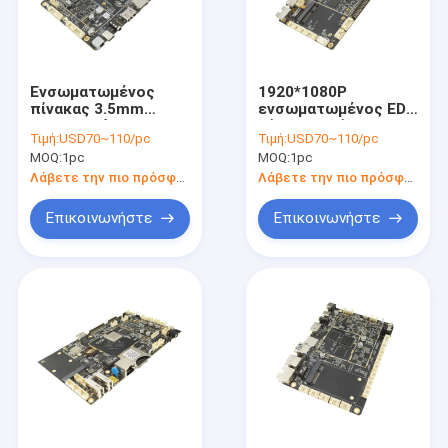
Ενσωματωμένος
1920*1080P
πίνακας 3.5mm
ενσωματωμένος EDP
ακουστικό Jack
πίνακας τρία
Τιμή:
USD70~110/pc
Τιμή:
USD70~110/pc
ΒΡΑΧΙΌΝΩΝ
διεπαφή USB 3,0
MOQ:
1pc
MOQ:
1pc
μικροϋπολογιστών
υποστήριξη SATA
SD υποδοχή κάρτας
Linux επίδειξης
Λάβετε την πιο πρόσφατη τιμή
Λάβετε την πιο πρόσφατη τιμή
ρεύμα-σε Bluetooth
4,0
Επικοινωνήστε
Επικοινωνήστε
Σπίτι
Προϊόντα
Περίπου εμείς