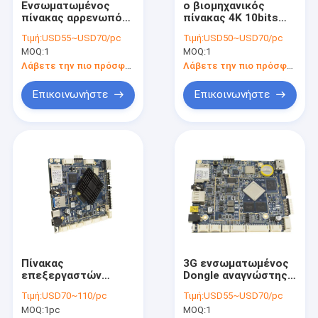
Ενσωματωμένος
ο βιομηχανικός
Γύρος εργοστασίων
πίνακας αρρενωπό
πίνακας 4K 10bits
OS συστημάτων με
60fps, 1.5GHz USB
Τιμή:
USD55~USD70/pc
Τιμή:
USD50~USD70/pc
το συνεχές ρεύμα
3,0 HDR10 HLG HDR
Ποιοτικός έλεγχος
MOQ:
1
MOQ:
1
στη διπλή διεπαφή
ενσωμάτωσε τον
οθόνης
πίνακα ανάπτυξης
Λάβετε την πιο πρόσφατη τιμή
Λάβετε την πιο πρόσφατη τιμή
Μας ελάτε σε επαφή με
Επικοινωνήστε
Επικοινωνήστε
Ειδήσεις
Περιπτώσεις
Gallery
Ενσωματωμένος πίνακας συστημάτων
Πίνακας
3G ενσωματωμένος
Ενσωματωμένος πίνακας ΒΡΑΧΙΟΝΩΝ
επεξεργαστών
Dongle αναγνώστης
ΒΡΑΧΙΟΝΩΝ έξι
καρτών εκτυπωτών
Ενσωματωμένος πίνακας Linux
Τιμή:
USD70~110/pc
Τιμή:
USD55~USD70/pc
πυρήνων,
ενότητας πινάκων
MOQ:
1pc
MOQ:
1
ενσωματωμένος
NFC ΒΡΑΧΙΟΝΩΝ