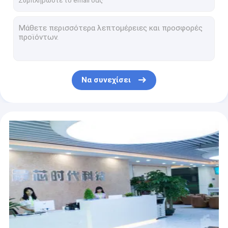
αρρενωπό 11 τοποθετημένο τοίχος διαφήμισης 21 24 27 32 ψηφιακό σύστημα σηματοδότησης οθόνης αφής επίδειξης LCD συσκευών αναπαραγωγής πολυμέσων εξοπλισμού τηλεοπτικό
WiFi τοτέμ διαλογικός ψηφιακός πίνακας φορέων συστημάτων σηματοδότησης διαφημιστικός τοίχος 28 ίντσας που τοποθετείται
Ο διαλογικός ψηφιακός τοίχος συστημάτων σηματοδότησης τοποθέτησε 27,32 κ.λπ. μεγέθους μετάλλων προαιρετικά 21,5, 23,8, για την ιατρική, POS, πώληση
ΑΓΓΕΛΙΩΝ διαλογική επιτροπή HD AC110V-240V γυαλιού στάσεων μόνη ψηφιακή σύστημα σηματοδότησης
Ο εμπορικός τοίχος διαφήμισης λεωφορείων PC ταμπλετών 17 ίντσας τοποθετεί την αντιεκθαμβωτική επιφάνεια WiFi 4G LTE
Να συνεχίσει
Στενή Bezel επίδειξη ανελκυστήρων LCD ταμπλετών, διαφημιστικός φορέας ανελκυστήρων 21,5 ίντσας
Ο τοίχος μετάλλων τοποθετεί την οθόνη PC LCD ταμπλετών πίνακας διαταγής επιλογών τροφίμων 17 ίντσας για τα εστιατόρια
Πολλαπλάσιες γλώσσες ελέγχου επίδειξης πληροφοριών ανελκυστήρων ψηφιακές 500cd/M2 RS232
4G LTE εμπορική ταμπλετών λάμψη Menory ROM 600MHZ GPU 8GB RAM PC προαιρετική
10.1» 13,3» 15,6» 4G διαλογικό ψηφιακό σύστημα σηματοδότησης ανελκυστήρων WiFi οθόνης αφής δικτύων WIFI πολυ