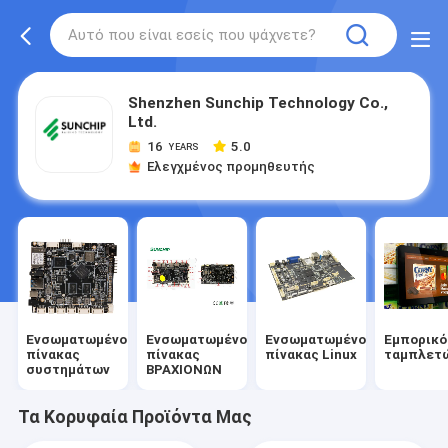
Shenzhen Sunchip Technology Co.,
Ltd.
16
5.0
YEARS
Ελεγχμένος προμηθευτής
Ενσωματωμένος
Ενσωματωμένος
Ενσωματωμένος
Εμπορικό
πίνακας
πίνακας
πίνακας Linux
ταμπλετ
συστημάτων
ΒΡΑΧΙΟΝΩΝ
Τα Κορυφαία Προϊόντα Μας