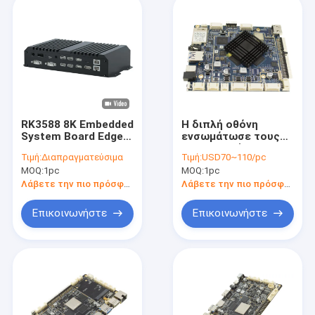
RK3588 8K Embedded
Η διπλή οθόνη
System Board Edge
ενσωμάτωσε τους
Computing Box 4K
αρρενωπούς
Τιμή:
Διαπραγματεύσιμα
Τιμή:
USD70~110/pc
HD IN Media Player
πίνακες, ψηφιακοί
MOQ:
1pc
MOQ:
1pc
αρρενωποί
ενσωματωμένοι OS
Λάβετε την πιο πρόσφατη τιμή
Λάβετε την πιο πρόσφατη τιμή
ΚΜΕ πίνακες
συστημάτων
Επικοινωνήστε
Επικοινωνήστε
σηματοδότησης