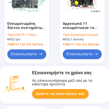
Ενσωματωμένη
Αρρενωπά 11
δίκτυο συστημάτων
ενσωμάτωσαν το
διεπαφή αφής 7,0
μίνι PCIE UART
Τιμή:
USD70~110/pc
Τιμή:
Διαπραγματεύσιμα
πινάκων RK3399
ΒΡΑΧΙΟΝΩΝ ψήφισμα
MOQ:
1pc
MOQ:
1 σύνολο
αρρενωπή υπέρυθρη
1920x1080P RK3568
πινάκων από Sunchip
Λάβετε την πιο πρόσφατη τιμή
Λάβετε την πιο πρόσφατη τιμή
Επικοινωνήστε
Επικοινωνήστε
Εξοικονομήστε το χρόνο σας
Ας επικοινωνήσουμε μαζί σας με τα
καλύτερα προϊόντα.
Δώστε τις απαιτήσεις σας