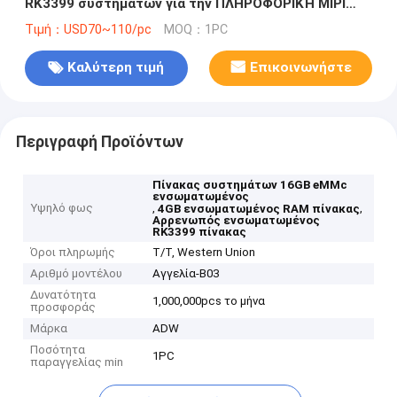
RK3399 συστημάτων για την ΠΛΗΡΟΦΟΡΙΚΉ MIPI
επίδειξη διεπαφών LVDS
Τιμή：USD70~110/pc
MOQ：1PC
Καλύτερη τιμή
Επικοινωνήστε
Περιγραφή Προϊόντων
Πίνακας συστημάτων 16GB eMMc
ενσωματωμένος
Υψηλό φως
,
,
4GB ενσωματωμένος RAM πίνακας
Αρρενωπός ενσωματωμένος
RK3399 πίνακας
Όροι πληρωμής
T/T, Western Union
Αριθμό μοντέλου
Αγγελία-B03
Δυνατότητα
1,000,000pcs το μήνα
προσφοράς
Μάρκα
ADW
Ποσότητα
1PC
παραγγελίας min