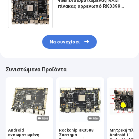
4GB ενσωματωμένος RAM
πίνακας αρρενωπό RK3399
συστημάτων για την
ΠΛΗΡΟΦΟΡΙΚΉ MIPI επίδειξη
διεπαφών LVDS
Να συνεχίσει
Συνιστώμενα Προϊόντα
Android
Rockchip RK3588
Μητρική πλακ
ενσωματωμένη
Σύστημα
Android 11