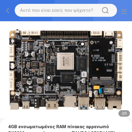
2
/
5
4GB ενσωματωμένος RAM πίνακας αρρενωπό