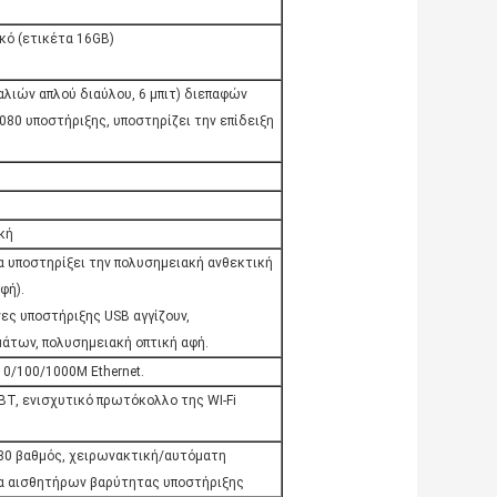
ό (ετικέτα 16GB)
αλιών απλού διαύλου, 6 μπιτ) διεπαφών
080 υποστήριξης, υποστηρίζει την επίδειξη
κή
να υποστηρίξει την πολυσημειακή ανθεκτική
φή).
ες υποστήριξης USB αγγίζουν,
άτων, πολυσημειακή οπτική αφή.
10/100/1000M Ethernet.
BT, ενισχυτικό πρωτόκολλο της WI-Fi
180 βαθμός, χειρωνακτική/αυτόματη
ία αισθητήρων βαρύτητας υποστήριξης