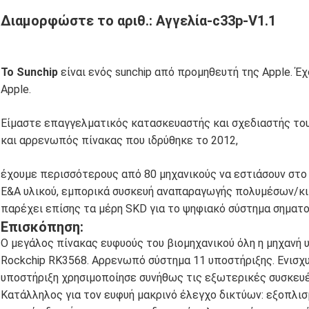
Διαμορφώστε το αριθ.: Αγγελία-c33p-V1.1
Το Sunchip
είναι ενός sunchip από προμηθευτή της Apple. Έ
Apple.
Είμαστε επαγγελματικός κατασκευαστής και σχεδιαστής το
και αρρενωπός πίνακας που ιδρύθηκε το 2012,
έχουμε περισσότερους από 80 μηχανικούς να εστιάσουν στο
Ε&Α υλικού, εμπορικά συσκευή αναπαραγωγής πολυμέσων/κιβ
παρέχει επίσης τα μέρη SKD για το ψηφιακό σύστημα σηματ
Επισκόπηση:
Ο μεγάλος πίνακας ευφυούς του βιομηχανικού όλη η μηχανή 
Rockchip RK3568. Αρρενωπό σύστημα 11 υποστήριξης. Ενισχυ
υποστήριξη χρησιμοποίησε συνήθως τις εξωτερικές συσκευέ
Κατάλληλος για τον ευφυή μακρινό έλεγχο δικτύων: εξοπλισ