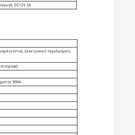
αραγωγή: DC12V 3A
υνομιλία Ιστού, ηλεκτρονικό ταχυδρομείο,
 καταγραφή
χήματος WMA