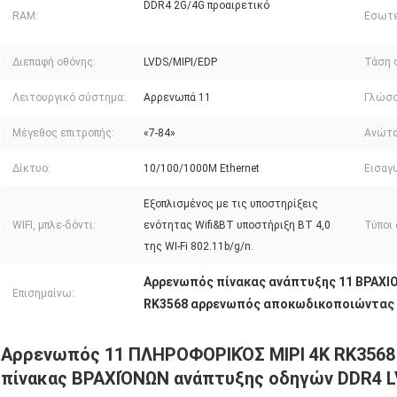
DDR4 2G/4G προαιρετικό
RAM:
Εσωτε
Διεπαφή οθόνης:
LVDS/MIPI/EDP
Τάση 
Λειτουργικό σύστημα:
Αρρενωπά 11
Γλώσσ
Μέγεθος επιτροπής:
«7-84»
Ανώτα
Δίκτυο:
10/100/1000M Ethernet
Εισαγ
Εξοπλισμένος με τις υποστηρίξεις
WIFI, μπλε-δόντι:
ενότητας Wifi&BT υποστήριξη BT 4,0
Τύποι 
της WI-Fi 802.11b/g/n.
Αρρενωπός πίνακας ανάπτυξης 11 ΒΡΑΧΙ
Επισημαίνω:
RK3568 αρρενωπός αποκωδικοποιώντας 
Αρρενωπός 11 ΠΛΗΡΟΦΟΡΙΚΌΣ MIPI 4K RK356
πίνακας ΒΡΑΧΙΌΝΩΝ ανάπτυξης οδηγών DDR4 