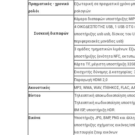
Πραγματικός - χρονικό
Εξωτερική σε πραγματικό χρόνο μ
ρολόι
ρολογιών
Κάμερα διεπαφών υποστήριξης MIPI
4 ΟΙΚΟΔΕΣΠΌΤΗΣ USB, 1 USB OTG
Συσκευή διεπαφών
υποστήριξης usb usb, δίσκος του U
περιφερειακές μονάδες usb)
3 ομάδες τμηματικών λιμένων. Εξ
υποστήριξης (ενότητα NFC, εκτυπω
Κάρτα TF, μέγιστη υποστήριξη 32G
Ενισχυτής δύναμης Δ κατηγορίας:
Παραγωγή HDMI 2,0
Ακουστικός
MP3, WMA, WAV, ΠΊΘΗΚΟΣ, FLAC, A
Βίντεο
Τηλεοπτική αποκωδικοποίηση υποστ
Τηλεοπτική κωδικοποίηση υποστήρι
8M ISP, υποστήριξη HDR.
Εικόνα
Υποστήριξη JPG, BMP, PNG και άλλ
υποστήριξης σχήματος εικόνας/επ
λειτουργία ζουμ εικόνων