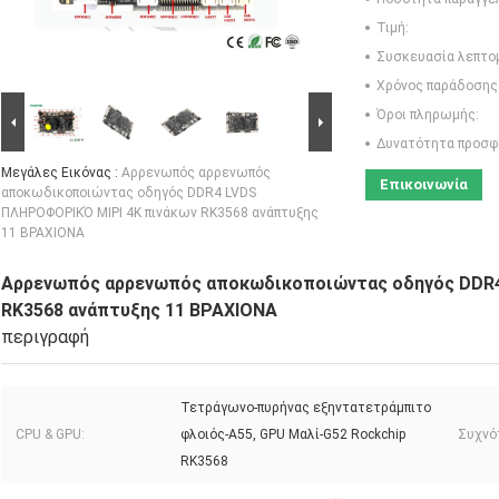
Τιμή:
Συσκευασία λεπτο
Χρόνος παράδοσης
Όροι πληρωμής:
Δυνατότητα προσφ
Μεγάλες Εικόνας :
Αρρενωπός αρρενωπός
Επικοινωνία
αποκωδικοποιώντας οδηγός DDR4 LVDS
ΠΛΗΡΟΦΟΡΙΚΌ MIPI 4K πινάκων RK3568 ανάπτυξης
11 ΒΡΑΧΙΟΝΑ
Αρρενωπός αρρενωπός αποκωδικοποιώντας οδηγός DDR4
RK3568 ανάπτυξης 11 ΒΡΑΧΙΟΝΑ
περιγραφή
Τετράγωνο-πυρήνας εξηντατετράμπιτο
CPU & GPU:
φλοιός-A55, GPU Μαλί-G52 Rockchip
Συχνό
RK3568