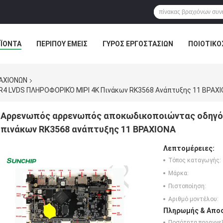
ΪΌΝΤΑ
ΠΕΡΊΠΟΥ ΕΜΕΊΣ
ΓΎΡΟΣ ΕΡΓΟΣΤΑΣΊΩΝ
ΠΟΙΟΤΙΚΌ
ΣΤΟΆ
ΡΑΧΙΟΝΩΝ
4 LVDS ΠΛΗΡΟΦΟΡΙΚΌ MIPI 4K Πινάκων RK3568 Ανάπτυξης 11 ΒΡΑΧ
Αρρενωπός αρρενωπός αποκωδικοποιώντας οδηγός
πινάκων RK3568 ανάπτυξης 11 ΒΡΑΧΙΟΝΑ
Λεπτομέρειες:
Τόπος καταγωγής:
Μάρκα:
Πιστοποίηση:
Αριθμό μοντέλου:
Πληρωμής & Αποσ
Ποσότητα παραγγελ