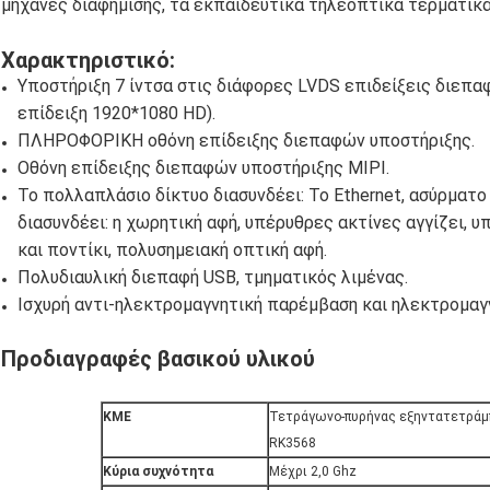
μηχανές διαφήμισης, τα εκπαιδευτικά τηλεοπτικά τερματικά
Χαρακτηριστικό:
Υποστήριξη 7 ίντσα στις διάφορες LVDS επιδείξεις διεπαφ
επίδειξη 1920*1080 HD).
ΠΛΗΡΟΦΟΡΙΚΗ οθόνη επίδειξης διεπαφών υποστήριξης.
Οθόνη επίδειξης διεπαφών υποστήριξης MIPI.
Το πολλαπλάσιο δίκτυο διασυνδέει: Το Ethernet, ασύρματο W
διασυνδέει: η χωρητική αφή, υπέρυθρες ακτίνες αγγίζει, 
και ποντίκι, πολυσημειακή οπτική αφή.
Πολυδιαυλική διεπαφή USB, τμηματικός λιμένας.
Ισχυρή αντι-ηλεκτρομαγνητική παρέμβαση και ηλεκτρομαγ
Προδιαγραφές βασικού υλικού
ΚΜΕ
Τετράγωνο-πυρήνας εξηντατετράμπ
RK3568
Κύρια συχνότητα
Μέχρι 2,0 Ghz