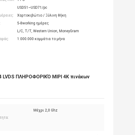
USD51~USD71/pc
μέρειες:
Χαρτοκιβώτιο / Ξύλινη θήκη
:
5-8working ημέρες
L/C, T/T, Western Union, MoneyGram
οράς:
1.000.000 κομμάτια το μήνα
 LVDS ΠΛΗΡΟΦΟΡΙΚΌ MIPI 4K πινάκων
Μέχρι 2,0 Ghz
τητα: