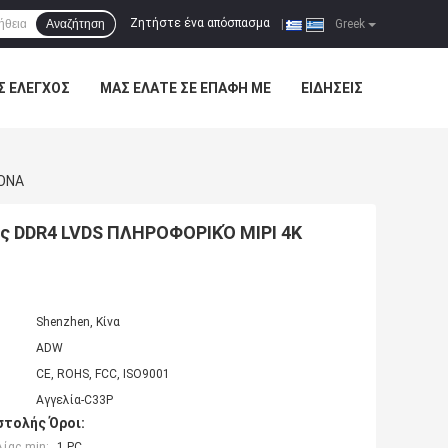
Ζητήστε ένα απόσπασμα
Αναζήτηση
|
Greek
Σ ΈΛΕΓΧΟΣ
ΜΑΣ ΕΛΆΤΕ ΣΕ ΕΠΑΦΉ ΜΕ
ΕΙΔΉΣΕΙΣ
ΙΟΝΑ
 DDR4 LVDS ΠΛΗΡΟΦΟΡΙΚΌ MIPI 4K
Shenzhen, Κίνα
ADW
CE, ROHS, FCC, ISO9001
Αγγελία-C33P
τολής Όροι:
ίας min:
1 PC