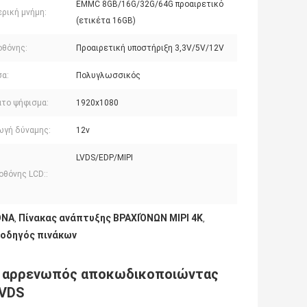
EMMC 8GB/16G/32G/64G προαιρετικό
ρική μνήμη:
(ετικέτα 16GB)
οθόνης:
Προαιρετική υποστήριξη 3,3V/5V/12V
α:
Πολυγλωσσικός
το ψήφισμα:
1920x1080
ωγή δύναμης:
12v
LVDS/EDP/MIPI
οθόνης LCD::
ΟΝΑ
Πίνακας ανάπτυξης ΒΡΑΧΙΌΝΩΝ MIPI 4K
,
,
οδηγός πινάκων
8 αρρενωπός αποκωδικοποιώντας
LVDS