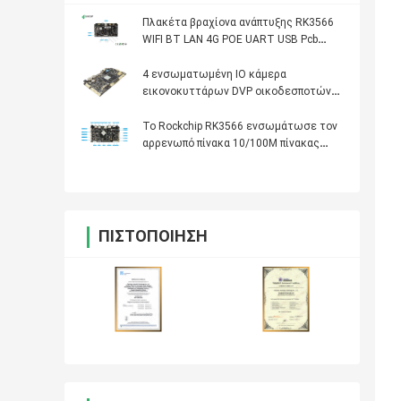
Πλακέτα βραχίονα ανάπτυξης RK3566
WIFI BT LAN 4G POE UART USB Pcb
Circuit Board
4 ενσωματωμένη IO κάμερα
εικονοκυττάρων DVP οικοδεσποτών
500W πινάκων 1GB DDR3 8GB EMMc
LVDS USB ΒΡΑΧΙΌΝΩΝ
Το Rockchip RK3566 ενσωμάτωσε τον
αρρενωπό πίνακα 10/100M πίνακας
Ethernet 4K Media Player
ΠΙΣΤΟΠΟΊΗΣΗ