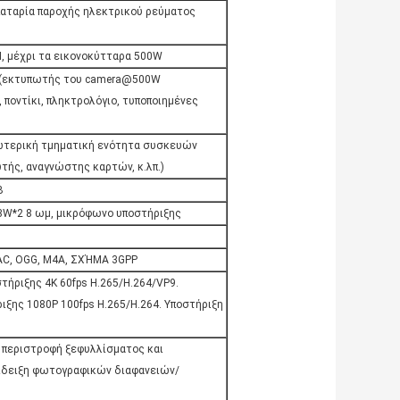
παταρία παροχής ηλεκτρικού ρεύματος
, μέχρι τα εικονοκύτταρα 500W
 (εκτυπωτής του camera@500W
, ποντίκι, πληκτρολόγιο, τυποποιημένες
ωτερική τμηματική ενότητα συσκευών
τής, αναγνώστης καρτών, κ.λπ.)
B
 3W*2 8 ωμ, μικρόφωνο υποστήριξης
AC, OGG, M4A, ΣΧΉΜΑ 3GPP
ήριξης 4K 60fps H.265/H.264/VP9.
ξης 1080P 100fps H.265/H.264. Υποστήριξη
η περιστροφή ξεφυλλίσματος και
ίδειξη φωτογραφικών διαφανειών/