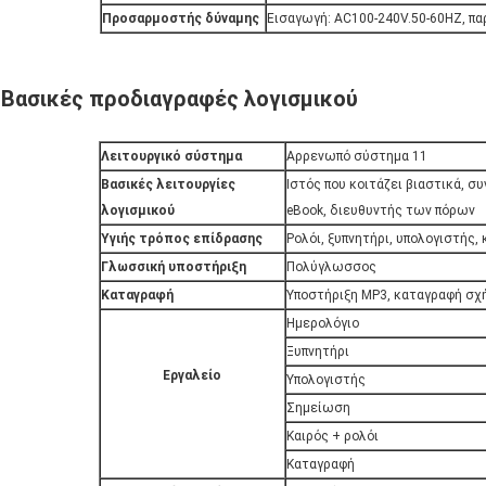
Προσαρμοστής δύναμης
Εισαγωγή: AC100-240V.50-60HZ, π
Βασικές προδιαγραφές λογισμικού
Λειτουργικό σύστημα
Αρρενωπό σύστημα 11
Βασικές λειτουργίες
Ιστός που κοιτάζει βιαστικά, σ
λογισμικού
eBook, διευθυντής των πόρων
Υγιής τρόπος επίδρασης
Ρολόι, ξυπνητήρι, υπολογιστής,
Γλωσσική υποστήριξη
Πολύγλωσσος
Καταγραφή
Υποστήριξη MP3, καταγραφή σ
Ημερολόγιο
Ξυπνητήρι
Εργαλείο
Υπολογιστής
Σημείωση
Καιρός + ρολόι
Καταγραφή