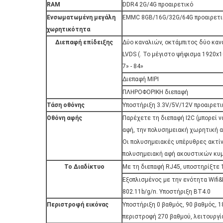
RAM
DDR4 2G/4G προαιρετικό
Ενσωματωμένη μεγάλη
EMMC 8GB/16G/32G/64G προαιρετικ
χωρητικότητα
Διεπαφή επίδειξης
Δύο καναλιών, οκτάμπιτος δύο καν
LVDS (. Το μέγιστο ψήφισμα 1920x1
7» - 84»
Διεπαφή MIPI
ΠΛΗΡΟΦΟΡΙΚΗ διεπαφή
Τάση οθόνης
Υποστήριξη 3.3V/5V/12V προαιρετι
Οθόνη αφής
Παρέχετε τη διεπαφή I2C (μπορεί 
αφή, την πολυσημειακή χωρητική α
Οι πολυσημειακές υπέρυθρες ακτίν
πολυσημειακή αφή ακουστικών κυμ
Το Διαδίκτυο
Με τη διεπαφή RJ45, υποστηρίξτε 
Εξοπλισμένος με την ενότητα Wifi&
802.11b/g/n. Υποστήριξη BT4.0
Περιστροφή εικόνας
Υποστήριξη 0 βαθμός, 90 βαθμός, 
περιστροφή 270 βαθμού, λειτουργ