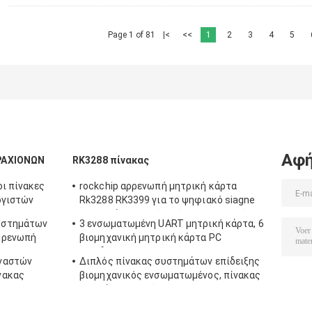
Page 1 of 81
|<
<<
1
2
3
4
5
Αφή
ΡΑΧΙΟΝΩΝ
RK3288 πίνακας
οι πίνακες
rockchip αρρενωπή μητρική κάρτα
ογιστών
Rk3288 RK3399 για το ψηφιακό siagne
ομορφιάς μηχανών πώλησης μηχανών
υστημάτων
3 ενσωματωμένη UART μητρική κάρτα, 6
του Media Player Pos
ρρενωπή
βιομηχανική μητρική κάρτα PC
οικοδεσποτών 4G LTE USB
γαστών
Διπλός πίνακας συστημάτων επίδειξης
νακας
βιομηχανικός ενσωματωμένος, πίνακας
υ Media
ΒΡΑΧΙΌΝΩΝ συνήθειας 1920*1080P