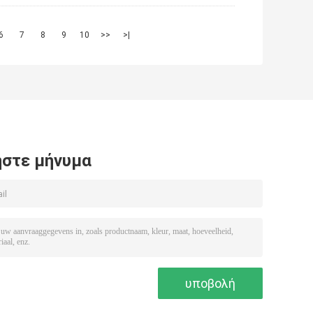
6
7
8
9
10
>>
>|
στε μήνυμα