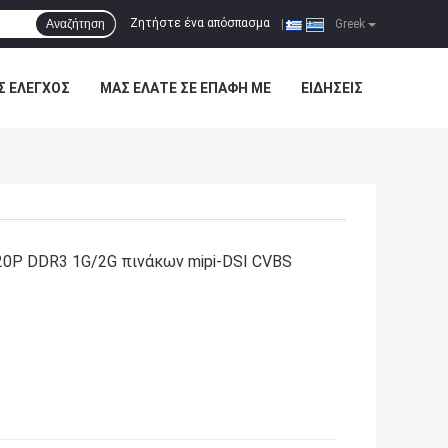
Ζητήστε ένα απόσπασμα
Αναζήτηση
|
Greek
Σ ΈΛΕΓΧΟΣ
ΜΑΣ ΕΛΆΤΕ ΣΕ ΕΠΑΦΉ ΜΕ
ΕΙΔΉΣΕΙΣ
20P DDR3 1G/2G πινάκων mipi-DSI CVBS