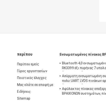
περίπου
Ενσωματωμένος πίνακας Β
Bluetooth 4,0 ενσωματωμέν
Περίπου εμείς
RK3399 έξι πυρήνας 7 υπολ
Γύρος εργοστασίων
διεπαφή επίδειξης " ~84»
Ασύρματη ενσωματωμένη σ
Ποιοτικός έλεγχος
πολυ UART LVDS πινάκων α
Μας ελάτε σε επαφή με
διεπαφή επίδειξης Linux OS
Αφύλακτος πίνακας επεξερ
Ειδήσεις
ΒΡΑΧΙΟΝΩΝ συστημάτων, πί
υπολογιστών ΒΡΑΧΙΟΝΩΝ το
Sitemap
Player