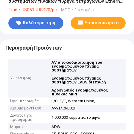
συστημάτων πινάκων πυρήνα τετραγώνων Ethernet
RK3288 αρρενωπού ενσωματωμένου
Τιμή：USD51~USD70/pc
MOQ：1 κομμάτι
Καλύτερη τιμή
Επικοινωνήστε
Περιγραφή Προϊόντων
AV αποκωδικοποίηση του
ενσωματωμένου πίνακα
συστημάτων
,
Υψηλό φως
Ενσωματωμένος πίνακας
συστημάτων LVDS διεπαφή
,
Αρρενωπός ενσωματωμένος
πίνακας MIPI
Όροι πληρωμής
L/C, T/T, Western Union,
Αριθμό μοντέλου
Αγγελία-B02P
Δυνατότητα
1.000.000 κομμάτια το μήνα
προσφοράς
Μάρκα
ADW
Πιστοποίηση
CE, ROHS, FCC, ISO9001