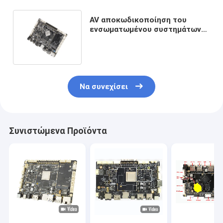
AV αποκωδικοποίηση του
ενσωματωμένου συστημάτων
πινάκων πυρήνα τετραγώνων
Ethernet RK3288 αρρενωπού
ενσωματωμένου
Να συνεχίσει
Συνιστώμενα Προϊόντα