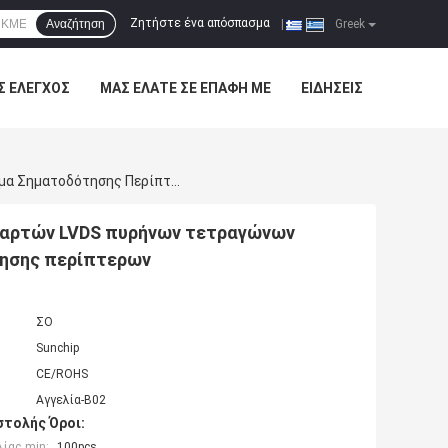
Ζητήστε ένα απόσπασμα
Αναζήτηση
|
Greek
Σ ΈΛΕΓΧΟΣ
ΜΑΣ ΕΛΆΤΕ ΣΕ ΕΠΑΦΉ ΜΕ
ΕΙΔΉΣΕΙΣ
Ενσωματωμένη ΠΛΗΡΟΦΟΡΙΚΉ Διεπαφή Μητρικών Καρτών LVDS Πυρήνων Τετραγώνων RK3288 Για Το Έξυπνο Ψηφιακό Σύστημα Σηματοδότησης Περίπτερων
αρτών LVDS πυρήνων τετραγώνων
τησης περίπτερων
ΣΟ
Sunchip
CE/ROHS
Αγγελία-B02
τολής Όροι:
ίας min:
100pcs