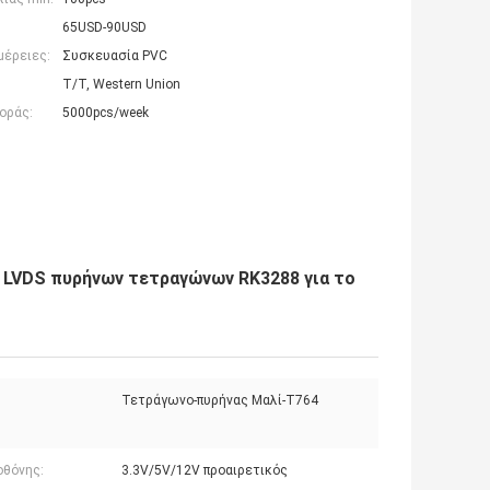
65USD-90USD
μέρειες:
Συσκευασία PVC
T/T, Western Union
οράς:
5000pcs/week
LVDS πυρήνων τετραγώνων RK3288 για το
Τετράγωνο-πυρήνας Μαλί-T764
οθόνης:
3.3V/5V/12V προαιρετικός