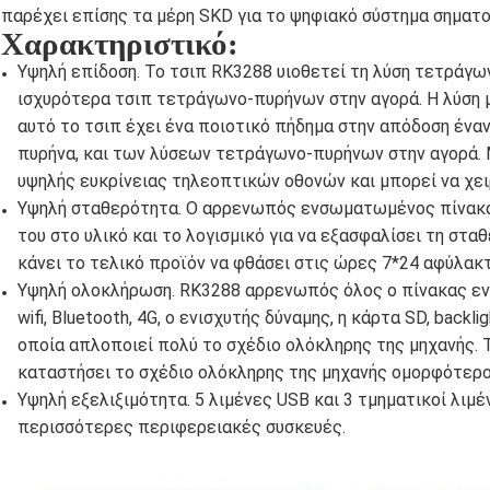
παρέχει επίσης τα μέρη SKD για το ψηφιακό σύστημα σηματ
Χαρακτηριστικό
:
Υψηλή επίδοση. Το τσιπ RK3288 υιοθετεί τη λύση τετράγων
ισχυρότερα τσιπ τετράγωνο-πυρήνων στην αγορά. Η λύση
αυτό το τσιπ έχει ένα ποιοτικό πήδημα στην απόδοση έναν
πυρήνα, και των λύσεων τετράγωνο-πυρήνων στην αγορά. 
υψηλής ευκρίνειας τηλεοπτικών οθονών και μπορεί να χειρ
Υψηλή σταθερότητα. Ο αρρενωπός ενσωματωμένος πίνακα
του στο υλικό και το λογισμικό για να εξασφαλίσει τη στα
κάνει το τελικό προϊόν να φθάσει στις ώρες 7*24 αφύλακ
Υψηλή ολοκλήρωση. RK3288 αρρενωπός όλος ο πίνακας εν
wifi, Bluetooth, 4G, ο ενισχυτής δύναμης, η κάρτα SD, backl
οποία απλοποιεί πολύ το σχέδιο ολόκληρης της μηχανής. Τ
καταστήσει το σχέδιο ολόκληρης της μηχανής ομορφότερο
Υψηλή εξελιξιμότητα. 5 λιμένες USB και 3 τμηματικοί λιμέ
περισσότερες περιφερειακές συσκευές.