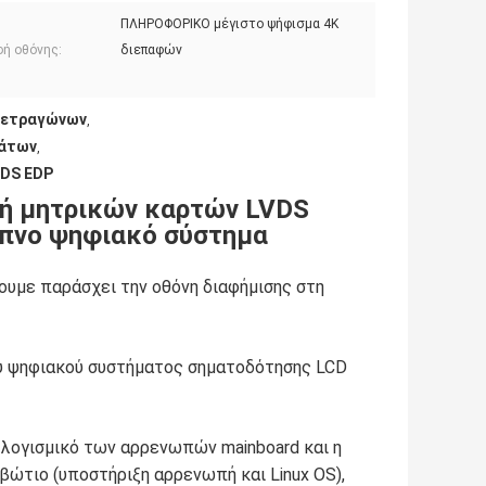
ΠΛΗΡΟΦΟΡΙΚΟ μέγιστο ψήφισμα 4K
φή οθόνης:
διεπαφών
τετραγώνων
,
μάτων
,
DS EDP
 μητρικών καρτών LVDS
υπνο ψηφιακό σύστημα
χουμε παράσχει την οθόνη διαφήμισης στη
υ ψηφιακού συστήματος σηματοδότησης LCD
 λογισμικό των αρρενωπών mainboard και η
ώτιο (υποστήριξη αρρενωπή και Linux OS),