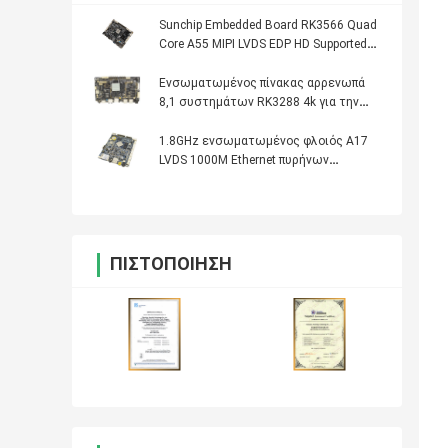
Sunchip Embedded Board RK3566 Quad
Core A55 MIPI LVDS EDP HD Supported
For Kiosk Menu
Ενσωματωμένος πίνακας αρρενωπά
8,1 συστημάτων RK3288 4k για την
επίδειξη διαφημίσεων
1.8GHz ενσωματωμένος φλοιός A17
LVDS 1000M Ethernet πυρήνων
τετραγώνων πινάκων συστημάτων
από Sunchip
ΠΙΣΤΟΠΟΊΗΣΗ