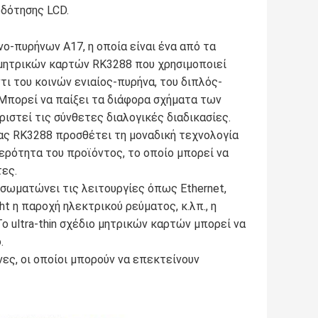
οδότησης LCD.
ο-πυρήνων A17, η οποία είναι ένα από τα
 μητρικών καρτών RK3288 που χρησιμοποιεί
τι του κοινών ενιαίος-πυρήνα, του διπλός-
Μπορεί να παίξει τα διάφορα σχήματα των
ιστεί τις σύνθετες διαλογικές διαδικασίες.
ς RK3288 προσθέτει τη μοναδική τεχνολογία
θερότητα του προϊόντος, το οποίο μπορεί να
τες.
σωματώνει τις λειτουργίες όπως Ethernet,
ight η παροχή ηλεκτρικού ρεύματος, κ.λπ., η
ο ultra-thin σχέδιο μητρικών καρτών μπορεί να
.
νες, οι οποίοι μπορούν να επεκτείνουν