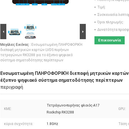
Τιμή:
Συσκευασία λεπτο
Όροι πληρωμής:
Δυνατότητα προσφ
Επικοινωνία
Μεγάλες Εικόνας :
Ενσωματωμένη ΠΛΗΡΟΦΟΡΙΚΉ
διεπαφή μητρικών καρτών LVDS πυρήνων
τετραγώνων RK3288 για το έξυπνο ψηφιακό
σύστημα σηματοδότησης περίπτερων
Ενσωματωμένη ΠΛΗΡΟΦΟΡΙΚΉ διεπαφή μητρικών καρτών 
έξυπνο ψηφιακό σύστημα σηματοδότησης περίπτερων
περιγραφή
Τετράγωνο-πυρήνας φλοιός-A17
ΚΜΕ:
GPU:
Rockchip RK3288
κύρια συχνότητα:
1.8GHz
Τάση 