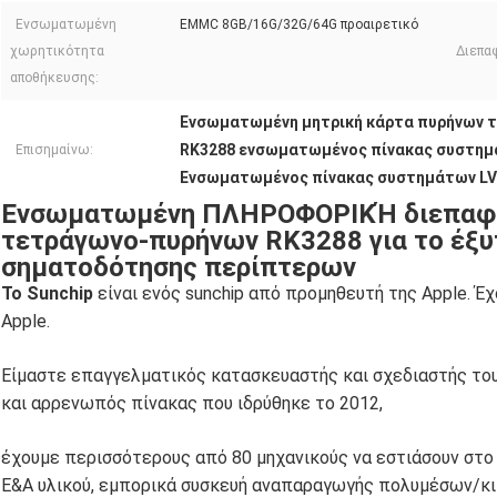
Ενσωματωμένη
EMMC 8GB/16G/32G/64G προαιρετικό
χωρητικότητα
Διεπα
αποθήκευσης:
Ενσωματωμένη μητρική κάρτα πυρήνων 
RK3288 ενσωματωμένος πίνακας συστη
Επισημαίνω:
Ενσωματωμένος πίνακας συστημάτων LV
Ενσωματωμένη ΠΛΗΡΟΦΟΡΙΚΉ διεπαφή
τετράγωνο-πυρήνων RK3288 για το έξ
σηματοδότησης περίπτερων
Το Sunchip
είναι ενός sunchip από προμηθευτή της Apple. Έ
Apple.
Είμαστε επαγγελματικός κατασκευαστής και σχεδιαστής το
και αρρενωπός πίνακας που ιδρύθηκε το 2012,
έχουμε περισσότερους από 80 μηχανικούς να εστιάσουν στο
Ε&Α υλικού, εμπορικά συσκευή αναπαραγωγής πολυμέσων/κιβ