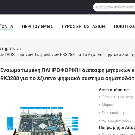
ΪΌΝΤΑ
ΠΕΡΊΠΟΥ ΕΜΕΊΣ
ΓΎΡΟΣ ΕΡΓΟΣΤΑΣΊΩΝ
ΠΟΙΟΤΙΚΌ
ΣΤΟΆ
στημάτων
Ενσωματωμένη ΠΛΗΡΟΦΟΡΙΚΉ διεπαφή μητρικών κ
RK3288 για το έξυπνο ψηφιακό σύστημα σηματοδό
Λεπτομέρειες:
Τόπος καταγωγής:
Μάρκα:
Πιστοποίηση:
Αριθμό μοντέλου:
Πληρωμής & Αποσ
Ποσότητα παραγγελ