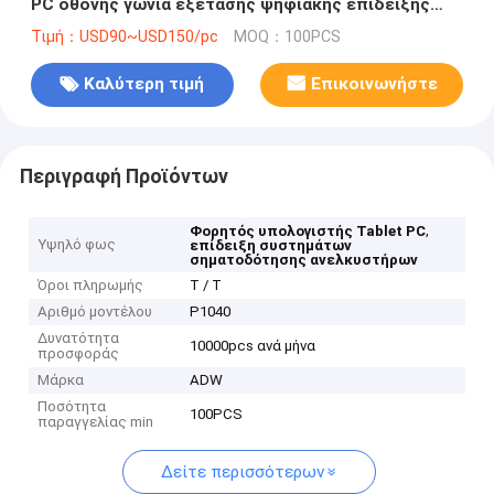
PC οθόνης γωνία εξέτασης ψηφιακής επίδειξης
ευρεία
Τιμή：USD90~USD150/pc
MOQ：100PCS
Καλύτερη τιμή
Επικοινωνήστε
Περιγραφή Προϊόντων
,
Φορητός υπολογιστής Tablet PC
Υψηλό φως
επίδειξη συστημάτων
σηματοδότησης ανελκυστήρων
Όροι πληρωμής
T / T
Αριθμό μοντέλου
P1040
Δυνατότητα
10000pcs ανά μήνα
προσφοράς
Μάρκα
ADW
Ποσότητα
100PCS
παραγγελίας min
Δείτε περισσότερων