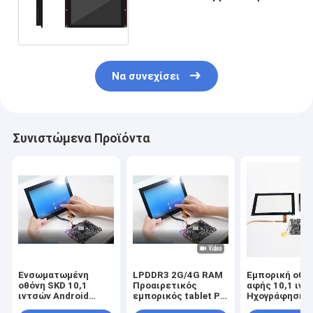
οθόνης γωνία εξέτασης
ψηφιακής επίδειξης ευρεία
Να συνεχίσει
Συνιστώμενα Προϊόντα
Ενσωματωμένη
LPDDR3 2G/4G RAM
Εμπορική οθό
οθόνη SKD 10,1
Προαιρετικός
αφής 10,1 ιντ
ιντσών Android
εμπορικός tablet PC
Ηχογράφηση
Ηλιακή συσκευή για
με EMMC
Διαφημιστική