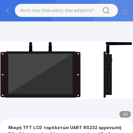
2
/
2
Μικρή TFT LCD ταμπλετών UART RS232 αρρενωπή