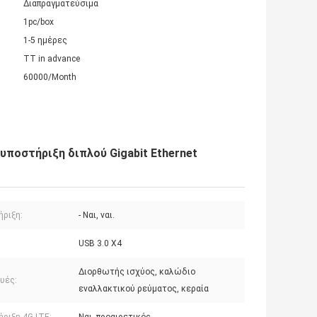
Διαπραγματεύσιμα
1pc/box
1-5 ημέρες
TT in advance
60000/Month
 υποστήριξη διπλού Gigabit Ethernet
ήριξη:
- Ναι, ναι.
USB 3.0 X4
Διορθωτής ισχύος, καλώδιο
υές:
εναλλακτικού ρεύματος, κεραία