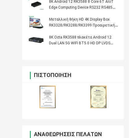
8K Android 12 RK3588 8 Core 6T AIoT
Edge Computing Device RS232 RS485
WIFI 5 Dual Ethernet Media Player Box
Μεταλλική θήκη HD 4K Display Box
RK3328/RK3288/RK3399 Προαιρετική
θήκη CPU Network Media Player
8K Octa RK3588 πλακέτα Android 12
Dual LAN 5G WIFI BT5.0 HD DP LVDS
RS232 RS485 MINI PC Alot Industrial
Controller
ΠΙΣΤΟΠΟΊΗΣΗ
ΑΝΑΘΕΩΡΉΣΕΙΣ ΠΕΛΑΤΏΝ