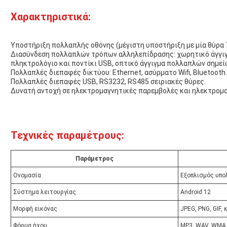
Χαρακτηριστικά:
Υποστήριξη πολλαπλής οθόνης (μέγιστη υποστήριξη με μία θύρα
Διασύνδεση πολλαπλών τρόπων αλληλεπίδρασης: χωρητικό άγγιγ
πληκτρολόγιο και ποντίκι USB, οπτικό άγγιγμα πολλαπλών σημεί
Πολλαπλές διεπαφές δικτύου: Ethernet, ασύρματο Wifi, Bluetooth.
Πολλαπλές διεπαφές USB, RS3232, RS485 σειριακές θύρες.
Δυνατή αντοχή σε ηλεκτρομαγνητικές παρεμβολές και ηλεκτρομ
Τεχνικές παραμέτρους:
Παράμετρος
Ονομασία
Εξοπλισμός υπο
Σύστημα λειτουργίας
Android 12
Μορφή εικόνας
JPEG, PNG, GIF, 
Φόρμα ήχου
MP3, WAV, WMA,