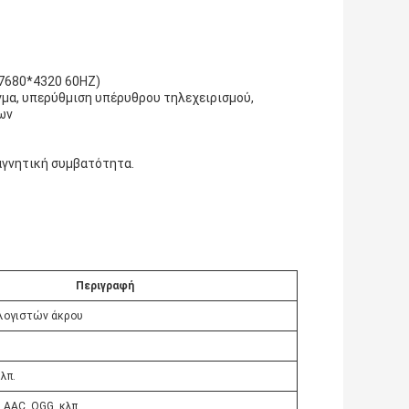
 7680*4320 60HZ)
μα, υπερύθμιση υπέρυθρου τηλεχειρισμού,
ων
αγνητική συμβατότητα.
Περιγραφή
λογιστών άκρου
κλπ.
 AAC, OGG, κλπ.