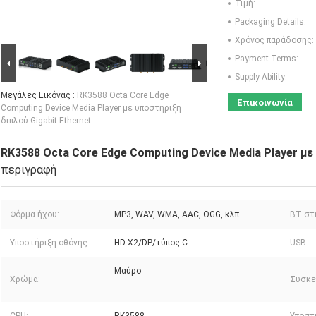
Τιμή:
Packaging Details:
Χρόνος παράδοσης:
Payment Terms:
Supply Ability:
Μεγάλες Εικόνας :
RK3588 Octa Core Edge
Επικοινωνία
Computing Device Media Player με υποστήριξη
διπλού Gigabit Ethernet
RK3588 Octa Core Edge Computing Device Media Player με
περιγραφή
Φόρμα ήχου:
MP3, WAV, WMA, AAC, OGG, κλπ.
BT στ
Υποστήριξη οθόνης:
HD X2/DP/τύπος-C
USB:
Μαύρο
Χρώμα:
Συσκε