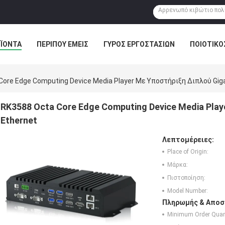
ΪΌΝΤΑ
ΠΕΡΊΠΟΥ ΕΜΕΊΣ
ΓΎΡΟΣ ΕΡΓΟΣΤΑΣΊΩΝ
ΠΟΙΟΤΙΚΌ
ΣΤΟΆ
Core Edge Computing Device Media Player Με Υποστήριξη Διπλού Giga
RK3588 Octa Core Edge Computing Device Media Play
Ethernet
Λεπτομέρειες:
Place of Origin:
Μάρκα:
Πιστοποίηση:
Model Number:
Πληρωμής & Αποσ
Minimum Order Quant