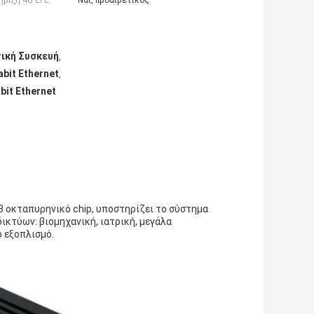
ριξη 4G LTE:
Ναι, προαιρετικός
ική Συσκευή
,
bit Ethernet
,
it Ethernet
8 οκταπυρηνικό chip, υποστηρίζει το σύστημα
ικτύων: βιομηχανική, ιατρική, μεγάλα
 εξοπλισμό.