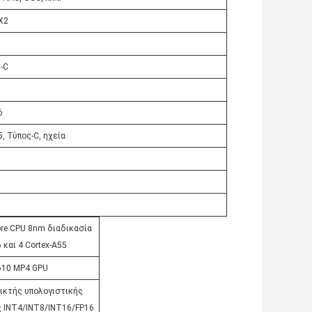
 X2
-C
ό
, Τύπος-C, ηχεία
ore CPU 8nm διαδικασία
 και 4 Cortex-A55
610 MP4 GPU
μικτής υπολογιστικής
ς INT4/INT8/INT16/FP16