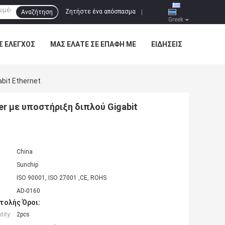
Ζητήστε ένα απόσπασμα
Αναζήτηση
|
Greek
Σ ΈΛΕΓΧΟΣ
ΜΑΣ ΕΛΆΤΕ ΣΕ ΕΠΑΦΉ ΜΕ
ΕΙΔΉΣΕΙΣ
bit Ethernet
er με υποστήριξη διπλού Gigabit
China
Sunchip
ISO 90001, ISO 27001 ,CE, ROHS
AD-0160
τολής Όροι:
ity:
2pcs