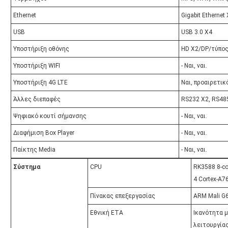
Ethernet
Gigabit Ethernet
USB
USB 3.0 X4
Υποστήριξη οθόνης
HD X2/DP/τύπος
Υποστήριξη WIFI
- Ναι, ναι.
Υποστήριξη 4G LTE
Ναι, προαιρετικ
Άλλες διεπαφές
RS232 X2, RS485
Ψηφιακό κουτί σήμανσης
- Ναι, ναι.
Διαφήμιση Box Player
- Ναι, ναι.
Παίκτης Media
- Ναι, ναι.
Σύστημα
CPU
RK3588 8-c
4 Cortex-A76
Πίνακας επεξεργασίας
ARM Mali G
Εθνική ΕΤΑ
Ικανότητα 
λειτουργία