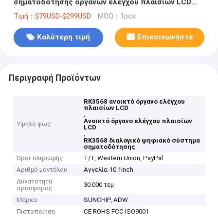
σηματοδότησης οργάνων ελέγχου πλαισίων LCD
8/10.1/13.3/15.6inch ανοικτό
Τιμή：$79USD-$299USD
MOQ：1pcs
Καλύτερη τιμή
Επικοινωνήστε
Περιγραφή Προϊόντων
RK3568 ανοικτό όργανο ελέγχου
πλαισίων LCD
,
Ανοικτό όργανο ελέγχου πλαισίων
Υψηλό φως
LCD
,
RK3568 διαλογικό ψηφιακό σύστημα
σηματοδότησης
Όροι πληρωμής
T/T, Western Union, PayPal
Αριθμό μοντέλου
Αγγελία-10.1inch
Δυνατότητα
30.000 τεμ
προσφοράς
Μάρκα
SUNCHIP, ADW
Πιστοποίηση
CE ROHS FCC ISO9001