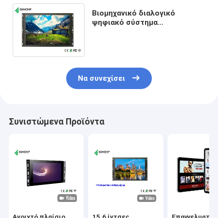
Βιομηχανικό διαλογικό
ψηφιακό σύστημα
σηματοδότησης οργάνων
ελέγχου πλαισίων LCD
8/10.1/13.3/15.6inch ανοικτό
Να συνεχίσει
Συνιστώμενα Προϊόντα
Ανοιχτό πλαίσιο
15.6 ίντσες
Επαγγελματική