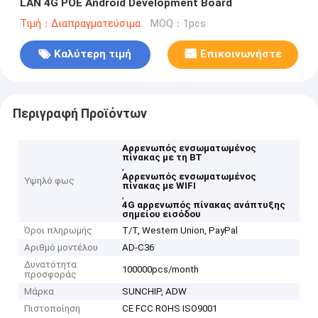
LAN 4G POE Android Development Board
Τιμή：Διαπραγματεύσιμα
MOQ：1pcs
Καλύτερη τιμή
Επικοινωνήστε
Περιγραφή Προϊόντων
Αρρενωπός ενσωματωμένος
πίνακας με τη BT
,
Αρρενωπός ενσωματωμένος
Υψηλό φως
πίνακας με WIFI
,
4G αρρενωπός πίνακας ανάπτυξης
σημείου εισόδου
Όροι πληρωμής
T/T, Western Union, PayPal
Αριθμό μοντέλου
AD-C36
Δυνατότητα
100000pcs/month
προσφοράς
Μάρκα
SUNCHIP, ADW
Πιστοποίηση
CE FCC ROHS ISO9001