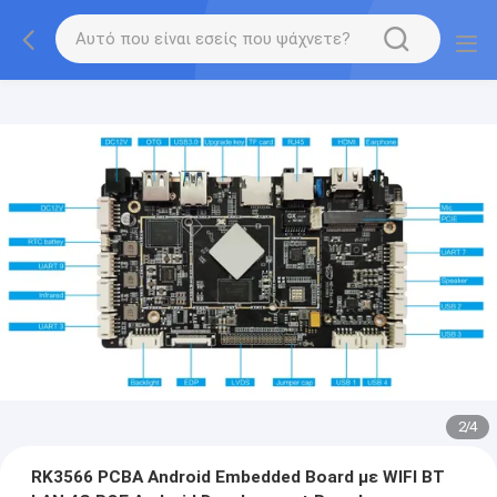
2
/
4
RK3566 PCBA Android Embedded Board με WIFI BT