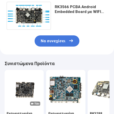
RK3566 PCBA Android
Embedded Board με WIFI
BT LAN 4G POE Android
Development Board
Να συνεχίσει
Συνιστώμενα Προϊόντα
Ενσωματωμένη
Ενσωματωμένη
RK3288