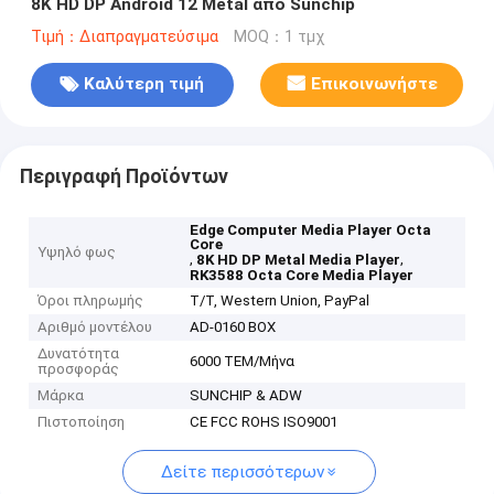
8K HD DP Android 12 Metal από Sunchip
Τιμή：Διαπραγματεύσιμα
MOQ：1 τμχ
Καλύτερη τιμή
Επικοινωνήστε
Περιγραφή Προϊόντων
Edge Computer Media Player Octa
Core
Υψηλό φως
,
,
8K HD DP Metal Media Player
RK3588 Octa Core Media Player
Όροι πληρωμής
T/T, Western Union, PayPal
Αριθμό μοντέλου
AD-0160 BOX
Δυνατότητα
6000 ΤΕΜ/Μήνα
προσφοράς
Μάρκα
SUNCHIP & ADW
Πιστοποίηση
CE FCC ROHS ISO9001
Δείτε περισσότερων