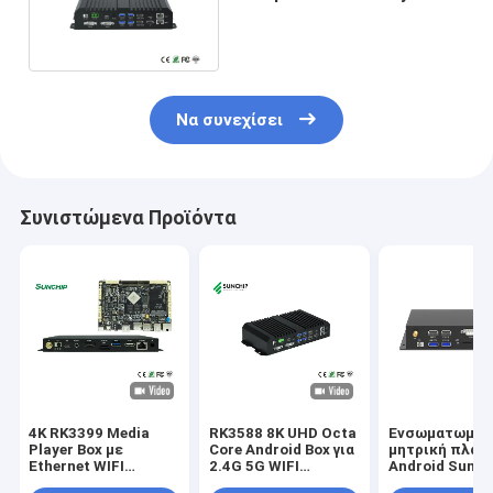
8K HD DP Android 12 Metal
από Sunchip
Να συνεχίσει
Συνιστώμενα Προϊόντα
4K RK3399 Media
RK3588 8K UHD Octa
Ενσωματωμέν
Player Box με
Core Android Box για
μητρική πλακ
Ethernet WIFI
2.4G 5G WIFI
Android Sunch
Bluetooth και
Bluetooth 5.0 και
RK3568 Διαφή