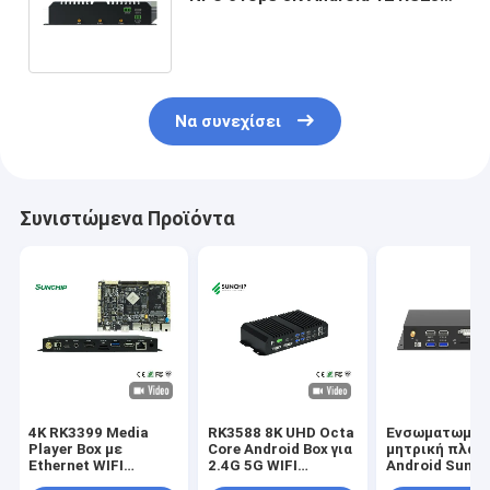
RS485 Υποστήριξη Industrial
Control Box
Να συνεχίσει
Συνιστώμενα Προϊόντα
4K RK3399 Media
RK3588 8K UHD Octa
Ενσωματωμέν
Player Box με
Core Android Box για
μητρική πλακ
Ethernet WIFI
2.4G 5G WIFI
Android Sunch
Bluetooth και
Bluetooth 5.0 και
RK3568 Διαφή