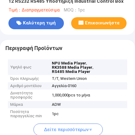
12 RS232 RS485 Υποστήριξη Industrial Control Box
Τιμή：Διαπραγματεύσιμα
MOQ：1pc
Καλύτερη τιμή
Επικοινωνήστε
Περιγραφή Προϊόντων
,
NPU Media Player
Υψηλό φως
,
RK3588 Media Player
RS485 Media Player
Όροι πληρωμής
T/T, Western Union
Αριθμό μοντέλου
Αγγελία-0160
Δυνατότητα
1,000,000pcs το μήνα
προσφοράς
Μάρκα
ADW
Ποσότητα
1pc
παραγγελίας min
Δείτε περισσότερων