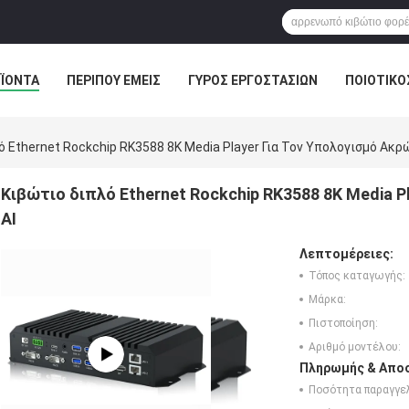
ΪΌΝΤΑ
ΠΕΡΊΠΟΥ ΕΜΕΊΣ
ΓΎΡΟΣ ΕΡΓΟΣΤΑΣΊΩΝ
ΠΟΙΟΤΙΚΌ
ΣΤΟΆ
ό Ethernet Rockchip RK3588 8K Media Player Για Τον Υπολογισμό Ακρ
Κιβώτιο διπλό Ethernet Rockchip RK3588 8K Media 
AI
Λεπτομέρειες:
Τόπος καταγωγής:
Μάρκα:
Πιστοποίηση:
Αριθμό μοντέλου:
Πληρωμής & Αποσ
Ποσότητα παραγγελ