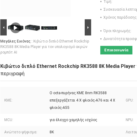
Τιμή:
Συσκευασία λεπτο
Χρόνος παράδοσης
Όροι πληρωμής:
Δυνατότητα προσφ
Μεγάλες Εικόνας :
Κιβώτιο διπλό Ethernet Rockchip
RK3588 8K Media Player για τον υπολογισμό ακρών
Επικοινωνία
ρομπότ AI
Κιβώτιο διπλό Ethernet Rockchip RK3588 8K Media Player
περιγραφή
Ο octa-πυρήνας ΚΜΕ 8nm RK3588
ΚΜΕ:
επεξεργάζεται 4 Χ φλοιός-A76 και 4 Χ
GPU:
φλοιός-A55
MCU:
για έλεγχο χαμηλής ισχύος
NPU:
Ανώτατο ψήφισμα:
8K
Λειτο