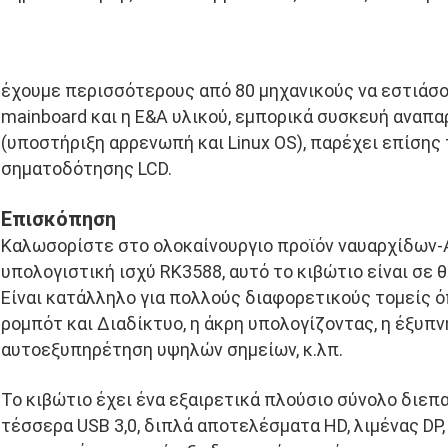
έχουμε περισσότερους από 80 μηχανικούς να εστιάσο
mainboard και η Ε&Α υλικού, εμπορικά συσκευή αναπ
(υποστήριξη αρρενωπή και Linux OS), παρέχει επίσης 
σηματοδότησης LCD.
Επισκόπηση
Καλωσορίστε στο ολοκαίνουργιο προϊόν ναυαρχίδων-Α
υπολογιστική ισχύ RK3588, αυτό το κιβώτιο είναι σε θ
Είναι κατάλληλο για πολλούς διαφορετικούς τομείς όπ
ρομπότ και Διαδίκτυο, η άκρη υπολογίζοντας, η έξυπνη 
αυτοεξυπηρέτηση υψηλών σημείων, κ.λπ.
Το κιβώτιο έχει ένα εξαιρετικά πλούσιο σύνολο διεπα
τέσσερα USB 3,0, διπλά αποτελέσματα HD, λιμένας DP, δ