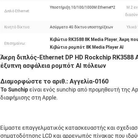
Υποστήριξη 10/100/1000M Ethernet*2
M.2 ε
Διπλό Ethernet:
διασύν
Κινητό δίκτυο:
Ασύρματο 4G δίκτυο υποστηρίξεων
Υλικό 
Κιβώτιο RK3588 8K Media Player
Άκρη που
,
Επισημαίνω:
Κιβώτιο ρομπότ 8K Media Player AI
Άκρη διπλός-Ethernet DP HD Rockchip RK3588 A
έξυπνη ασφάλεια ρομπότ AI πόλεων
Διαμορφώστε το αριθ.: Αγγελία-0160
Το Sunchip
 είναι ενός sunchip από προμηθευτή της Ap
διαφήμισης στη Apple.
Είμαστε επαγγελματικός κατασκευαστής και σχεδιασ
σηματοδότησης LCD και αρρενωπός πίνακας που ιδρύθ