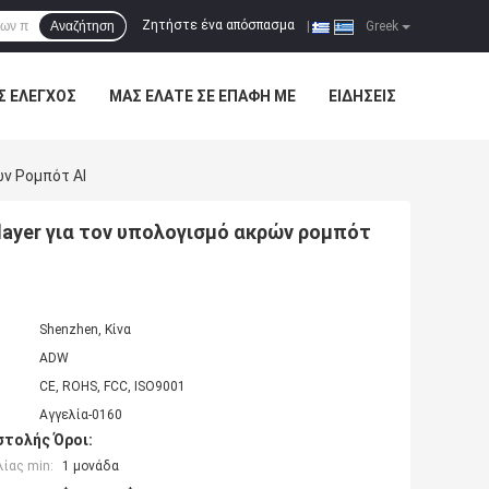
Ζητήστε ένα απόσπασμα
Αναζήτηση
|
Greek
Σ ΈΛΕΓΧΟΣ
ΜΑΣ ΕΛΆΤΕ ΣΕ ΕΠΑΦΉ ΜΕ
ΕΙΔΉΣΕΙΣ
ών Ρομπότ AI
Player για τον υπολογισμό ακρών ρομπότ
Shenzhen, Κίνα
ADW
CE, ROHS, FCC, ISO9001
Αγγελία-0160
τολής Όροι:
ίας min:
1 μονάδα