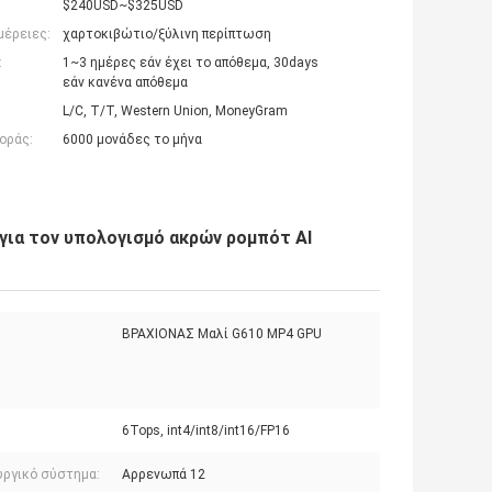
$240USD~$325USD
μέρειες:
χαρτοκιβώτιο/ξύλινη περίπτωση
:
1~3 ημέρες εάν έχει το απόθεμα, 30days
εάν κανένα απόθεμα
L/C, T/T, Western Union, MoneyGram
οράς:
6000 μονάδες το μήνα
 για τον υπολογισμό ακρών ρομπότ AI
ΒΡΑΧΙΟΝΑΣ Μαλί G610 MP4 GPU
6Tops, int4/int8/int16/FP16
υργικό σύστημα:
Αρρενωπά 12