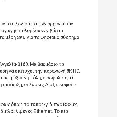
υν στο λογισμικό των αρρενωπών 
αραγωγής πολυμέσων/κιβώτιο 
τα μέρη SKD για το ψηφιακό σύστημα 
γγελία-0160. Με θαυμάσιο το 
έση να επιτύχει την παραγωγή 8K HD. 
ως η έξυπνη πόλη, η ασφάλεια, το 
επίδειξη, οι λύσεις AIot, η ευφυής 
φών όπως το τύπος-γ, διπλό RS232, 
ιπλοί λιμένες Ethernet. Το πιο 