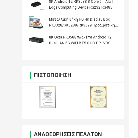
8K Android 12 RK3588 8 Core 6T AIoT
Edge Computing Device RS232 RS485
WIFI 5 Dual Ethernet Media Player Box
Μεταλλική θήκη HD 4K Display Box
RK3328/RK3288/RK3399 Προαιρετική
θήκη CPU Network Media Player
8K Octa RK3588 πλακέτα Android 12
Dual LAN 5G WIFI BT5.0 HD DP LVDS
RS232 RS485 MINI PC Alot Industrial
Controller
ΠΙΣΤΟΠΟΊΗΣΗ
ΑΝΑΘΕΩΡΉΣΕΙΣ ΠΕΛΑΤΏΝ