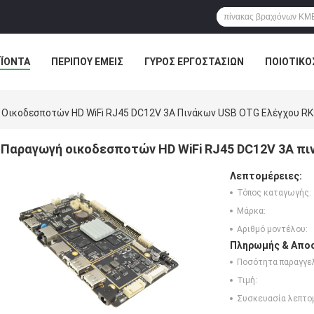
ΪΌΝΤΑ
ΠΕΡΊΠΟΥ ΕΜΕΊΣ
ΓΎΡΟΣ ΕΡΓΟΣΤΑΣΊΩΝ
ΠΟΙΟΤΙΚΌ
ΣΤΟΆ
Οικοδεσποτών HD WiFi RJ45 DC12V 3A Πινάκων USB OTG Ελέγχου R
Παραγωγή οικοδεσποτών HD WiFi RJ45 DC12V 3A πι
Λεπτομέρειες:
Τόπος καταγωγής:
Μάρκα:
Αριθμό μοντέλου:
Πληρωμής & Αποσ
Ποσότητα παραγγελ
Τιμή:
Συσκευασία λεπτο