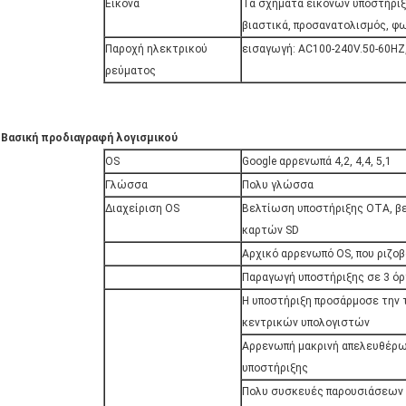
Εικόνα
Τα σχήματα εικόνων υποστήριξη
βιαστικά, προσανατολισμός, φ
Παροχή ηλεκτρικού
εισαγωγή: AC100-240V.50-60HZ
ρεύματος
Βασική προδιαγραφή λογισμικού
OS
Google αρρενωπά 4,2, 4,4, 5,1
Γλώσσα
Πολυ γλώσσα
Διαχείριση OS
Βελτίωση υποστήριξης OTA, β
καρτών SD
Αρχικό αρρενωπό OS, που ριζο
Παραγωγή υποστήριξης σε 3 όρ
Η υποστήριξη προσάρμοσε την τ
κεντρικών υπολογιστών
Αρρενωπή μακρινή απελευθέρω
υποστήριξης
Πολυ συσκευές παρουσιάσεων 