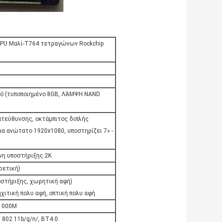
GPU Μαλί-T764 τετραγώνων Rockchip
ό (τυποποιημένο 8GB, ΛΆΜΨΗ NAND
κατεύθυνσης, οκτάμπιτος διπλής
μα ανώτατο 1920x1080, υποστηρίζει 7» -
νη υποστήριξης 2K
ρετική)
οστήριξης, χωρητική αφή)
χιτική πολυ αφή, οπτική πολυ αφή
/1000M
 802.11b/g/n/, BT4.0