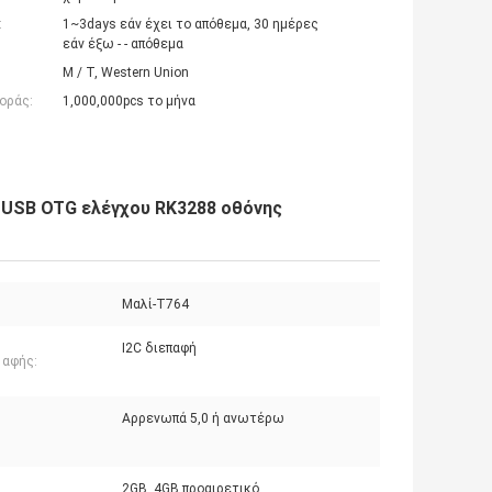
:
1~3days εάν έχει το απόθεμα, 30 ημέρες
εάν έξω - - απόθεμα
Μ / Τ, Western Union
οράς:
1,000,000pcs το μήνα
 USB OTG ελέγχου RK3288 οθόνης
Μαλί-T764
I2C διεπαφή
 αφής:
Αρρενωπά 5,0 ή ανωτέρω
2GB, 4GB προαιρετικό