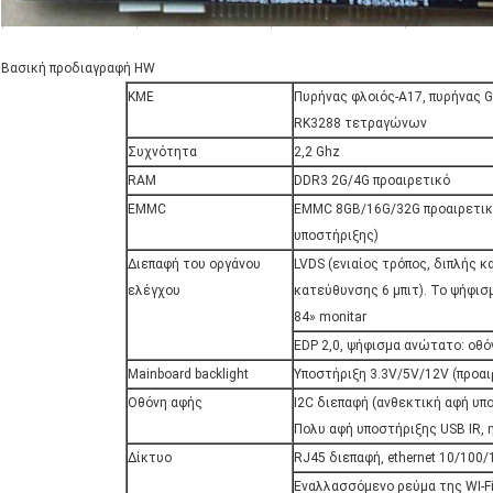
Βασική προδιαγραφή HW
ΚΜΕ
Πυρήνας φλοιός-A17, πυρήνας 
RK3288 τετραγώνων
Συχνότητα
2,2 Ghz
RAM
DDR3 2G/4G προαιρετικό
EMMC
EMMC 8GB/16G/32G προαιρετικ
υποστήριξης)
Διεπαφή του οργάνου
LVDS (ενιαίος τρόπος, διπλής 
ελέγχου
κατεύθυνσης 6 μπιτ). Το ψήφισ
84» monitar
EDP 2,0, ψήφισμα ανώτατο: οθό
Mainboard backlight
Υποστήριξη 3.3V/5V/12V (προαι
Οθόνη αφής
I2C διεπαφή (ανθεκτική αφή υπ
Πολυ αφή υποστήριξης USB IR, η
Δίκτυο
RJ45 διεπαφή, ethernet 10/100
Εναλλασσόμενο ρεύμα της WI-Fi