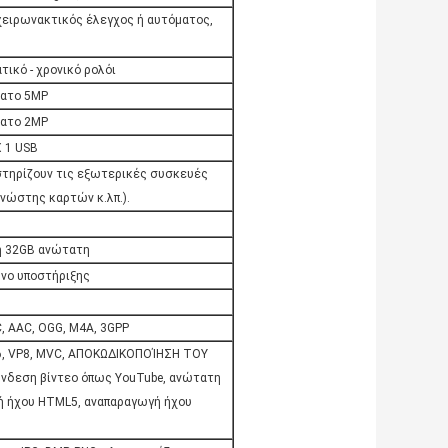
, χειρωνακτικός έλεγχος ή αυτόματος,
τικό - χρονικό ρολόι
τατο 5MP
τατο 2MP
 1 USB
οστηρίζουν τις εξωτερικές συσκευές
νώστης καρτών κ.λπ.).
η 32GB ανώτατη
ωνο υποστήριξης
, AAC, OGG, M4A, 3GPP
6, VP8, MVC, ΑΠΟΚΩΔΙΚΟΠΟΊΗΣΗ ΤΟΥ
ύνδεση βίντεο όπως YouTube, ανώτατη
ή ήχου HTML5, αναπαραγωγή ήχου