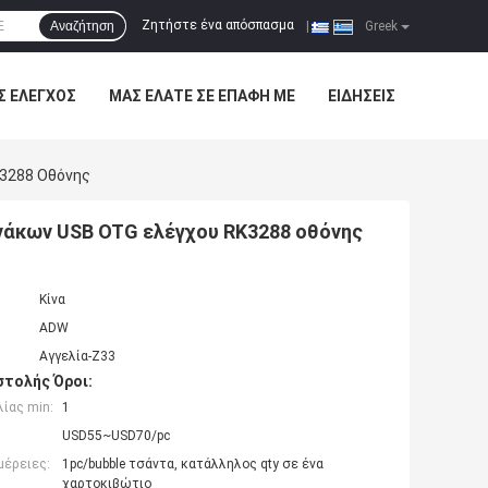
Ζητήστε ένα απόσπασμα
Αναζήτηση
|
Greek
Σ ΈΛΕΓΧΟΣ
ΜΑΣ ΕΛΆΤΕ ΣΕ ΕΠΑΦΉ ΜΕ
ΕΙΔΉΣΕΙΣ
K3288 Οθόνης
νάκων USB OTG ελέγχου RK3288 οθόνης
Κίνα
ADW
Αγγελία-Z33
τολής Όροι:
ίας min:
1
USD55~USD70/pc
μέρειες:
1pc/bubble τσάντα, κατάλληλος qty σε ένα
χαρτοκιβώτιο