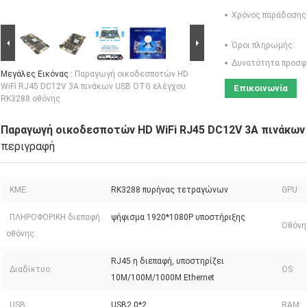
Χρόνος παράδοσης
Όροι πληρωμής:
Δυνατότητα προσφ
Μεγάλες Εικόνας :
Παραγωγή οικοδεσποτών HD
WiFi RJ45 DC12V 3A πινάκων USB OTG ελέγχου
Επικοινωνία
RK3288 οθόνης
Παραγωγή οικοδεσποτών HD WiFi RJ45 DC12V 3A πινάκων
περιγραφή
ΚΜΕ:
RK3288 πυρήνας τετραγώνων
GPU:
ΠΛΗΡΟΦΟΡΙΚΗ διεπαφή
ψήφισμα 1920*1080P υποστήριξης
Οθόνη
οθόνης:
RJ45 η διεπαφή, υποστηρίζει
Διαδίκτυο:
OS:
10M/100M/1000M Ethernet
USB:
USB2.0*2
RAM: