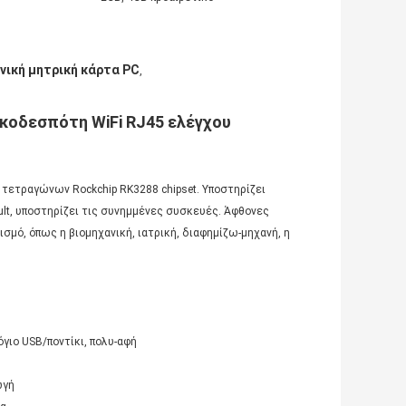
νική μητρική κάρτα PC
,
ικοδεσπότη WiFi RJ45 ελέγχου
α τετραγώνων Rockchip RK3288 chipset. Υποστηρίζει
cult, υποστηρίζει τις συνημμένες συσκευές. Άφθονες
σμό, όπως η βιομηχανική, ιατρική, διαφημίζω-μηχανή, η
γιο USB/ποντίκι, πολυ-αφή
ωγή