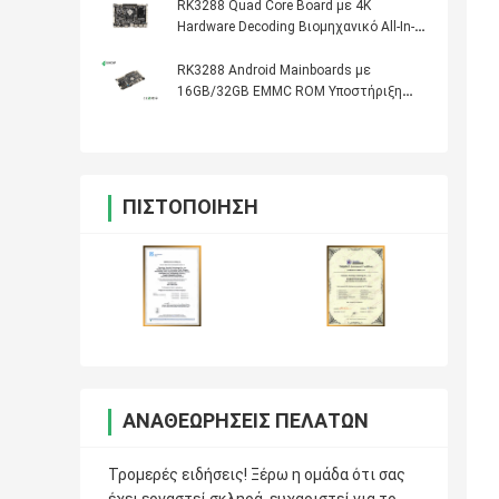
RK3288 Quad Core Board με 4K
Hardware Decoding Βιομηχανικό All-In-
One PCBA με σύστημα Android
RK3288 Android Mainboards με
16GB/32GB EMMC ROM Υποστήριξη
κάμερα USB / κάμερα MIPI
ΠΙΣΤΟΠΟΊΗΣΗ
ΑΝΑΘΕΩΡΉΣΕΙΣ ΠΕΛΑΤΏΝ
Τρομερές ειδήσεις! Ξέρω η ομάδα ότι σας