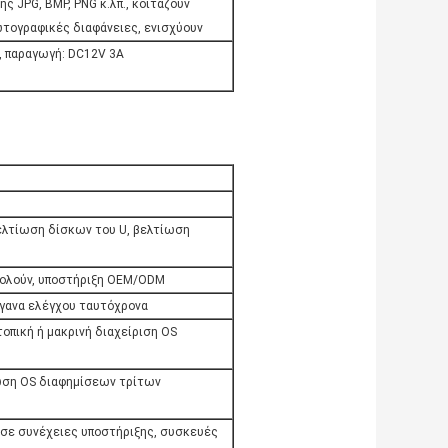
ς JPG, BMP, PNG κ.λπ., κοιτάζουν
ωτογραφικές διαφάνειες, ενισχύουν
, παραγωγή: DC12V 3A
ελτίωση δίσκων του U, βελτίωση
βολούν, υποστήριξη OEM/ODM
γανα ελέγχου ταυτόχρονα
οπική ή μακρινή διαχείριση OS
ση OS διαφημίσεων τρίτων
σε συνέχειες υποστήριξης, συσκευές