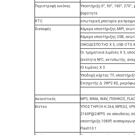
Περιστροφή εικόνας
Υποστήριξη 0°, 90°, 180°, 270°
βαρύτητα
RTC
εσωτερική μπαταρία για πραγμα
διεπαφές
Κάμερα υποστήριξης MIPI, ανώ
Κάμερα υποστήριξης USB, ανώ
ΟΙΚΟΔΕΣΠΌΤΗΣ Χ 5, USB OTG Χ
Οι τμηματικοί λιμένες Χ 3, υπ
(ενότητα NFC, εκτυπωτής, αναγ
IO λιμένες Χ 3
Υποδοχή κάρτας TF, υποστήριξ
Ενισχυτής Δ: 3W*2 8Ω, μικρόφ
Ακουστικός
MP3, WMA, WAV, ΠΊΘΗΚΟΣ, FLAC
Βίντεο
ΥΠΟΣΤΉΡΙΞΗ H.264, MPEG2, VP
2160P@24FPS. σε απευθείας σ
υποστήριξη 1080P, αναπαραγωγ
Flash10.1