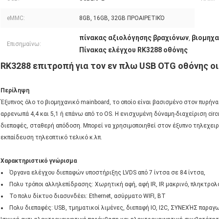
eMMC:
8GB, 16GB, 32GB ΠΡΟΑΙΡΕΤΙΚΌ
πίνακας αξιολόγησης βραχιόνων
βιομηχα
,
Επισημαίνω:
Πίνακας ελέγχου RK3288 οθόνης
RK3288 επιτροπή για τον εν πλω USB OTG οθόνης ο
Περίληψη
Έξυπνος όλο το βιομηχανικό mainboard, το οποίο είναι βασισμένο στον πυρήν
αρρενωπά 4,4 και 5,1 ή επάνω από το OS. Η ενισχυμένη δύναμη-διαχείριση cir
διεπαφές, σταθερή απόδοση. Μπορεί να χρησιμοποιηθεί στον έξυπνο τηλεχειρι
εκπαίδευση τηλεοπτικό τελικό κ.λπ.
Χαρακτηριστικό γνώρισμα
Όργανα ελέγχου διεπαφών υποστήριξης LVDS από 7 ίντσα σε 84 ίντσα,
Πολυ τρόποι αλληλεπίδρασης: Χωρητική αφή, αφή IR, IR μακρινό, πληκτρολό
Το πολυ δίκτυο διασυνδέει: Ethernet, ασύρματο WIFI, BT
Πολυ διεπαφές: USB, τμηματικοί λιμένες, διεπαφή IO, I2C, ΣΥΝΕΧΉΣ παραγ