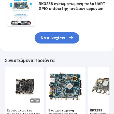
RK3288 ενσωματωμένη πολυ UART
GPIO επίδειξης πινάκων αρρενωπή
LVDS ΠΛΗΡΟΦΟΡΙΚΉ υποστήριξη
4G διεπαφών
Να συνεχίσει
Συνιστώμενα Προϊόντα
Ενσωματωμένη
Ενσωματωμένη
RK3288