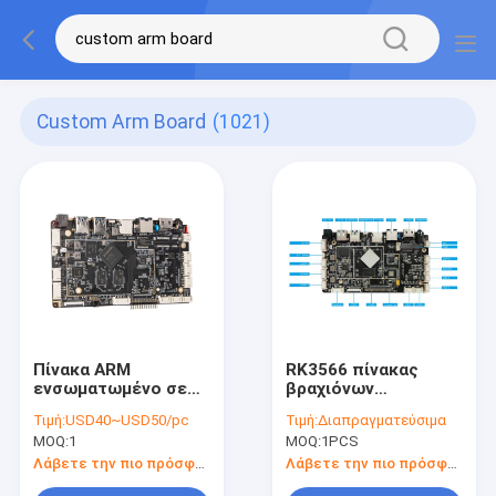
Custom Arm Board
(1021)
Πίνακα ARM
RK3566 πίνακας
ενσωματωμένο σε
βραχιόνων
μηχανή POS με 2GB
ανάπτυξης με
Τιμή:
USD40~USD50/pc
Τιμή:
Διαπραγματεύσιμα
RAM/16GB ROM και
ενσωματωμένο
MOQ:
1
MOQ:
1PCS
3*Serial Port UART3
πίνακα ΒΡΑΧΙΌΝΩΝ
σημείου εισόδου
Λάβετε την πιο πρόσφατη τιμή
Λάβετε την πιο πρόσφατη τιμή
UART του τοπικού