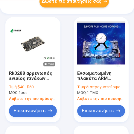
Δώστε τις απαιτήσεις σας
Rk3288 αρρενωπός
Ενσωματωμένη
ενιαίος πινάκων
πλακέτα ARM
υπολογιστών
Android για
Τιμή:
$40~$60
Τιμή:
Διαπραγματεύσιμα
τετραγώνων πίνακας
βιομηχανικό
MOQ:
1pcs
MOQ:
1 ΤΜΧ
ΒΡΑΧΙΌΝΩΝ πυρήνων
κύκλωμα Pcb RTC G-
αρρενωπός 7.1-10
Sensor UART POE
Λάβετε την πιο πρόσφατη τιμή
Λάβετε την πιο πρόσφατη τιμή
ενσωματωμένος
LAN 1000M
1.8GHz
Επικοινωνήστε
Επικοινωνήστε