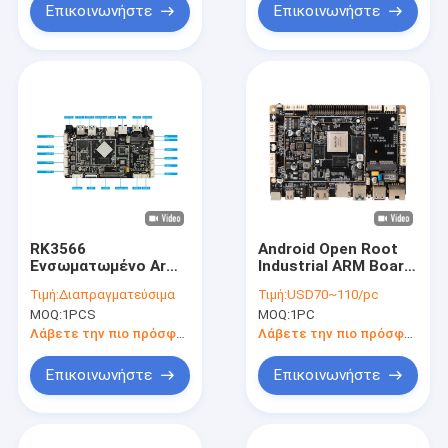
LAN 4G WIFI BT τον
Επικοινωνήστε
Επικοινωνήστε
USB
RK3566
Android Open Root
Ενσωματωμένο Arm
Industrial ARM Board
Board WIFI BT LAN
για διαδραστική
Τιμή:
Διαπραγματεύσιμα
Τιμή:
USD70~110/pc
4G POE UART USB
οθόνη αφής LCD
MOQ:
1PCS
MOQ:
1PC
Android Development
ψηφιακή σήμανση
Board
Λάβετε την πιο πρόσφατη τιμή
Λάβετε την πιο πρόσφατη τιμή
Επικοινωνήστε
Επικοινωνήστε