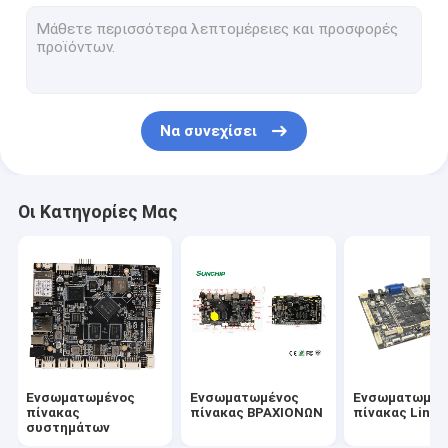
Εμπορικό PC ταμπλετών
Media Player
τεντωμένη επίδειξη LCD
Να συνεχίσει
αλληλεπιδραστική ψηφιακή ντύνεστε
Αρρενωπός ενσωματωμένος πίνακας
Οι Κατηγορίες Μας
RK3399 πίνακας
Βιομηχανικός πίνακας ΒΡΑΧΙΟΝΩΝ
RK3288 πίνακας
Ενσωματωμένος
Ενσωματωμένος
Ενσωματωμέν
πίνακας
πίνακας ΒΡΑΧΙΟΝΩΝ
πίνακας Linux
συστημάτων