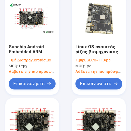
Sunchip Android
Linux OS ανοικτός
Embedded ARM
ρίζας βιομηχανικός
Board RTC UART POE
ΒΡΑΧΙΌΝΩΝ
Τιμή:
Διαπραγματεύσιμα
Τιμή:
USD70~110/pc
LAN 1000M USB TF
ανθρώπινος
MOQ:
1 τμχ
MOQ:
1pc
Pcb Circuit Circuit
αισθητήρας οθόνης
αφής πινάκων
Λάβετε την πιο πρόσφατη τιμή
Λάβετε την πιο πρόσφατη τιμή
διαλογικός
Επικοινωνήστε
Επικοινωνήστε
Σπίτι
Προϊόντα
Περίπου εμείς