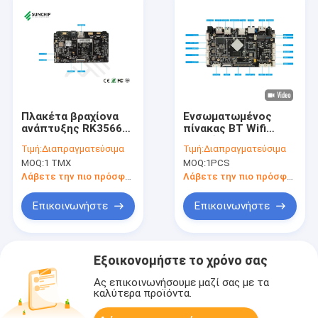
Πλακέτα βραχίονα
Ενσωματωμένος
ανάπτυξης RK3566
πίνακας BT Wifi
WIFI BT LAN 4G POE
ΒΡΑΧΙΌΝΩΝ Rockchip
Τιμή:
Διαπραγματεύσιμα
Τιμή:
Διαπραγματεύσιμα
UART USB Pcb
Rk3566 1000M
MOQ:
1 ΤΜΧ
MOQ:
1PCS
Circuit Board
αρρενωπά 11 για την
αναγνώριση
Λάβετε την πιο πρόσφατη τιμή
Λάβετε την πιο πρόσφατη τιμή
προσώπου
Επικοινωνήστε
Επικοινωνήστε
Εξοικονομήστε το χρόνο σας
Ας επικοινωνήσουμε μαζί σας με τα
καλύτερα προϊόντα.