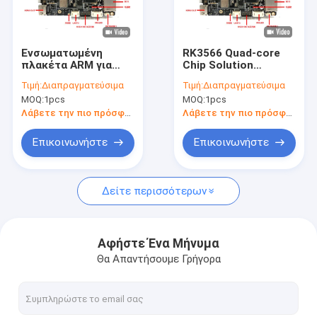
Γύρος εργοστασίων
Ποιοτικός έλεγχος
Ενσωματωμένη
RK3566 Quad-core
πλακέτα ARM για
Chip Solution
Μας ελάτε σε επαφή με
ευφυή βιομηχανικό
Embedded ARM
Τιμή:
Διαπραγματεύσιμα
Τιμή:
Διαπραγματεύσιμα
έλεγχο RK3566
Board για έξυπνη
MOQ:
1pcs
MOQ:
1pcs
Quad-core CPU
βιομηχανική μητρική
Ειδήσεις
Android 11
πλακέτα All-in-One
Λάβετε την πιο πρόσφατη τιμή
Λάβετε την πιο πρόσφατη τιμή
Συστήματα
πολλαπλών
Περιπτώσεις
Επικοινωνήστε
Επικοινωνήστε
διεπαφών οθόνης
Gallery
Δείτε περισσότερων
Ενσωματωμένος πίνακας συστημάτων
Αφήστε Ένα Μήνυμα
Θα Απαντήσουμε Γρήγορα
Ενσωματωμένος πίνακας ΒΡΑΧΙΟΝΩΝ
Ενσωματωμένος πίνακας Linux